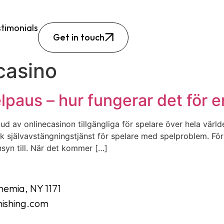
timonials
Get in touch
casino
lpaus – hur fungerar det för e
tbud av onlinecasinon tillgängliga för spelare över hela vär
sk självavstängningstjänst för spelare med spelproblem. För
nsyn till. När det kommer […]
hemia, NY 1171
nishing.com