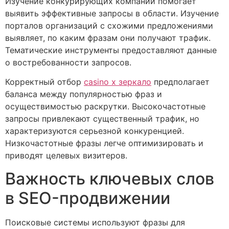
Изучение конкурирующих компаний помогает
выявить эффективные запросы в области. Изучение
порталов организаций с схожими предложениями
выявляет, по каким фразам они получают трафик.
Тематические инструменты предоставляют данные
о востребованности запросов.
Корректный отбор
casino x зеркало
предполагает
баланса между популярностью фраз и
осуществимостью раскрутки. Высокочастотные
запросы привлекают существенный трафик, но
характеризуются серьезной конкуренцией.
Низкочастотные фразы легче оптимизировать и
приводят целевых визитеров.
Важность ключевых слов
в SEO-продвижении
Поисковые системы используют фразы для