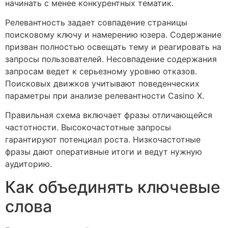
начинать с менее конкурентных тематик.
Релевантность задает совпадение страницы
поисковому ключу и намерению юзера. Содержание
призван полностью освещать тему и реагировать на
запросы пользователей. Несовпадение содержания
запросам ведет к серьезному уровню отказов.
Поисковых движков учитывают поведенческих
параметры при анализе релевантности Casino X.
Правильная схема включает фразы отличающейся
частотности. Высокочастотные запросы
гарантируют потенциал роста. Низкочастотные
фразы дают оперативные итоги и ведут нужную
аудиторию.
Как объединять ключевые
слова