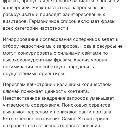
фразах, пропуская детальные варианты с большой
конверсией. Низкочастотные запросы легче
раскручивать и приводят заинтересованных
визитеров. Гармоничное список включает фразы
всех категорий частотности.
Игнорирование исследования соперников ведет к
отбору недостижимых запросов. Новые ресурсы не
могут конкурировать с сильными сайтами по
высококонкурентным фразам. Анализ уровня
оптимизации способствует определить
осуществимые ориентиры.
Переспам веб-страниц излишним количеством
ключей понижает ценность контента.
Неестественное внедрение запросов уменьшает
читаемость содержания. Поисковых сервисов
выявляют переспам и понижают ранги портала.
Естественное включение Casino X в материал
сохраняет естественность повествования.