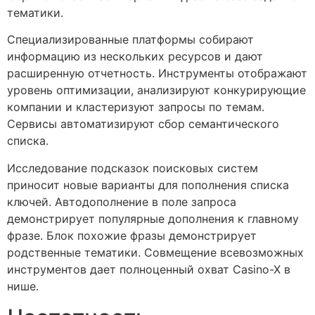
тематики.
Специализированные платформы собирают
информацию из нескольких ресурсов и дают
расширенную отчетность. Инструменты отображают
уровень оптимизации, анализируют конкурирующие
компании и кластеризуют запросы по темам.
Сервисы автоматизируют сбор семантического
списка.
Исследование подсказок поисковых систем
приносит новые варианты для пополнения списка
ключей. Автодополнение в поле запроса
демонстрирует популярные дополнения к главному
фразе. Блок похожие фразы демонстрирует
родственные тематики. Совмещение всевозможных
инструментов дает полноценный охват Casino-X в
нише.