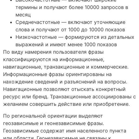
термины и получают более 10000 запросов в
месяц
Среднечастотные — включают уточняющие
слова и получают от 1000 до 10000 показов
Низкочастотные — формируются из детальных
выражений и имеют менее 1000 показов
По виду намерения пользователя фразы
классифицируются на информационные,
навигационные, транзакционные и коммерческие.
Информационные фразы ориентированы на
нахождение сведений и разъяснений на вопросы.
Навигационные позволяют отыскать конкретный
ресурс или бренд. Транзакционные ассоциированы с
желанием совершить действие или приобретение.
По региональной ориентации выделяют
геозависимые и геонезависимые фразы.
Геозависимые содержат имя населенного пункта
или области. Геонезависимые не связаны к