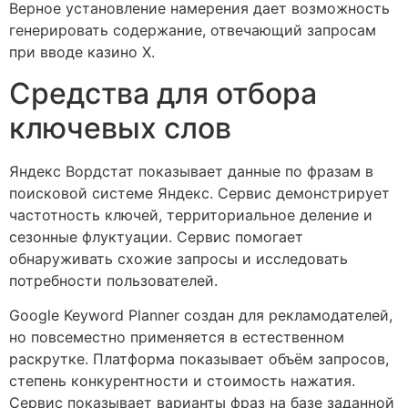
Верное установление намерения дает возможность
генерировать содержание, отвечающий запросам
при вводе казино Х.
Средства для отбора
ключевых слов
Яндекс Вордстат показывает данные по фразам в
поисковой системе Яндекс. Сервис демонстрирует
частотность ключей, территориальное деление и
сезонные флуктуации. Сервис помогает
обнаруживать схожие запросы и исследовать
потребности пользователей.
Google Keyword Planner создан для рекламодателей,
но повсеместно применяется в естественном
раскрутке. Платформа показывает объём запросов,
степень конкурентности и стоимость нажатия.
Сервис показывает варианты фраз на базе заданной