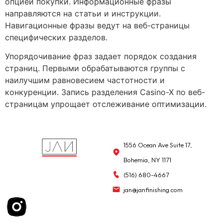
опцией покупки. Информационные фразы
направляются на статьи и инструкции.
Навигационные фразы ведут на веб-страницы
специфических разделов.
Упорядочивание фраз задает порядок создания
страниц. Первыми обрабатываются группы с
наилучшим равновесием частотности и
конкуренции. Запись разделения Casino-X по веб-
страницам упрощает отслеживание оптимизации.
1556 Ocean Ave Suite 17,
Bohemia, NY 1171
(516) 680-4667
jan@janfinishing.com