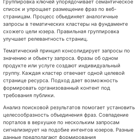
Группировка ключей упорядочивает семантическое
список и упрощает размещение фраз по веб-
страницам. Процесс объединяет аналогичные
запросы в тематических кластеры на фундаменте
схожего цели юзера. Правильная группировка
улучшает релевантность страниц.
Тематический принцип консолидирует запросы по
значению и объекту запроса. Фразы об одном
продукте или услуге создают индивидуальный
группу. Каждая кластер отвечает одной целевой
странице ресурса. Подход дает возможность
формировать организованный контент под
требования публики.
Анализ поисковой результатов помогает установить
целесообразность объединения фраз. Совпадение
порталов в верхушке по нескольким запросам
сигнализирует на подобие интентов юзеров. Разные
данные предполагают формирования