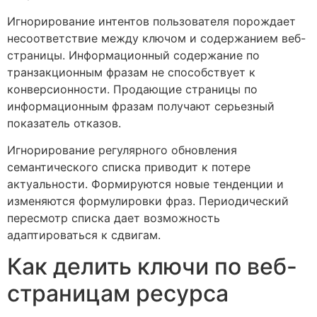
Игнорирование интентов пользователя порождает
несоответствие между ключом и содержанием веб-
страницы. Информационный содержание по
транзакционным фразам не способствует к
конверсионности. Продающие страницы по
информационным фразам получают серьезный
показатель отказов.
Игнорирование регулярного обновления
семантического списка приводит к потере
актуальности. Формируются новые тенденции и
изменяются формулировки фраз. Периодический
пересмотр списка дает возможность
адаптироваться к сдвигам.
Как делить ключи по веб-
страницам ресурса