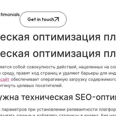
timonials
Get in touch
ческая оптимизация 
ческая оптимизация 
ляется собой совокупность действий, нацеленных на с
 среду, правят код страниц и удаляют барьеры для и
 сайт
обеспечивает оперативную загрузку содержимого
итянуть целевых посетителей.
ужна техническая SEO-опт
параметров при установлении релевантности платфор
тывать данные и добавлять страницы в индекс. Без н