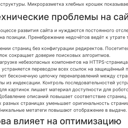
 структуры. Микроразметка хлебных крошек показывае
хнические проблемы на са
роцессе развития сайта и нуждаются постоянного отс
на позиции. Пренебрежение недочётов ведёт к утрате 
ении страниц без конфигурации редиректов. Посетите
лок сокращает доверие поисковых алгоритмов.
агрузке небезопасных компонентов на HTTPS-страница
 устраняется переводом всех ссылок на защищённый п
уют бесконечную цепочку перенаправлений между стра
лы из индексации. Контроль последовательностей устр
для картинок лишает материал доступности для робото
Добавление описаний повышает соответствие страниц.
ных разных страницах уменьшает оригинальность стран
Уникальные метатеги повышают отображение в выдаче.
ова влияет на оптимизацию