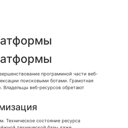
платформы
платформы
овершенствование программной части веб-
ндексации поисковыми ботами. Грамотная
. Владельцы веб-ресурсов обретают
имизация
м. Техническое состояние ресурса
адёжной технической базы даже