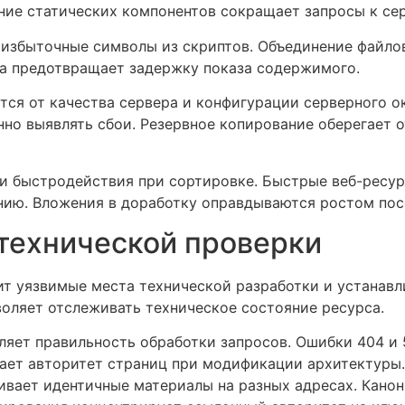
ание статических компонентов сокращает запросы к се
избыточные символы из скриптов. Объединение файло
ка предотвращает задержку показа содержимого.
ся от качества сервера и конфигурации серверного о
нно выявлять сбои. Резервное копирование оберегает 
и быстродействия при сортировке. Быстрые веб-ресу
нию. Вложения в доработку оправдываются ростом по
технической проверки
т уязвимые места технической разработки и устанавл
оляет отслеживать техническое состояние ресурса.
ляет правильность обработки запросов. Ошибки 404 и 
ает авторитет страниц при модификации архитектуры.
ивает идентичные материалы на разных адресах. Кано