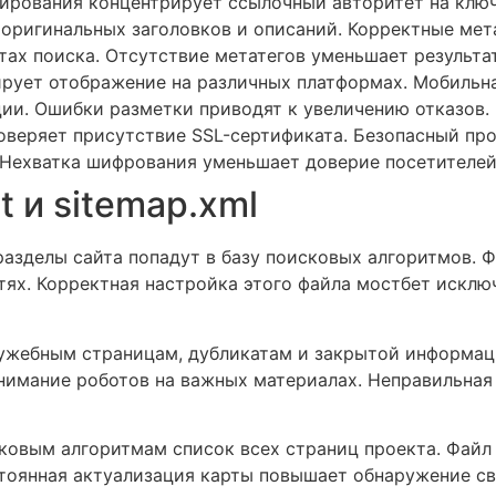
ирования концентрирует ссылочный авторитет на ключ
 оригинальных заголовков и описаний. Корректные ме
атах поиска. Отсутствие метатегов уменьшает результ
ирует отображение на различных платформах. Мобильн
ии. Ошибки разметки приводят к увеличению отказов.
веряет присутствие SSL-сертификата. Безопасный про
 Нехватка шифрования уменьшает доверие посетителей
t и sitemap.xml
азделы сайта попадут в базу поисковых алгоритмов. Фа
тях. Корректная настройка этого файла мостбет исклю
ужебным страницам, дубликатам и закрытой информаци
нимание роботов на важных материалах. Неправильная
сковым алгоритмам список всех страниц проекта. Файл
тоянная актуализация карты повышает обнаружение с