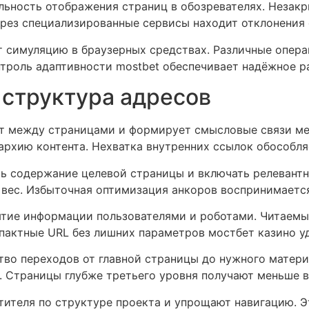
льность отображения страниц в обозревателях. Незакр
ерез специализированные сервисы находит отклонения 
т симуляцию в браузерных средствах. Различные опер
троль адаптивности mostbet обеспечивает надёжное ра
 структура адресов
ет между страницами и формирует смысловые связи ме
рхию контента. Нехватка внутренних ссылок обособля
ь содержание целевой страницы и включать релевантн
 вес. Избыточная оптимизация анкоров воспринимается
ятие информации пользователями и роботами. Читаемы
пактные URL без лишних параметров мостбет казино уд
тво переходов от главной страницы до нужного матер
. Страницы глубже третьего уровня получают меньше в
тителя по структуре проекта и упрощают навигацию. 