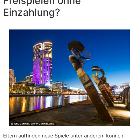
Freispielen ohne
Einzahlung?
Eltern auffinden neue Spiele unter anderem können