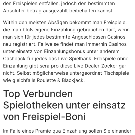
den Freispielen entfallen, jedoch den bestimmten
Absoluter betrag ausgezahlt beibehalten kannst.
Within den meisten Absägen bekommt man Freispiele,
die man bloß eigene Einzahlung gebrauchen darf, wenn
man sich für jedes bestimmte Angeschlossen Casinos
neu registriert. Fallweise findet man immerhin Casinos
unter einsatz von Einzahlungsbonus unter anderem
Cashback für jedes das Live Spielbank. Freispiele ohne
Einzahlung gibt sera pro diese Live Dealer-Zocker gar
nicht. Selbst möglicherweise untergeordnet Tischspiele
wie gleichfalls Roulette & Blackjack.
Top Verbunden
Spielotheken unter einsatz
von Freispiel-Boni
Im Falle eines Prämie qua Einzahlung sollen Sie einander