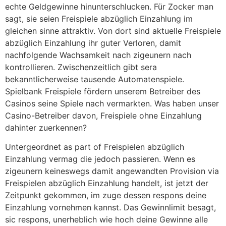
echte Geldgewinne hinunterschlucken. Für Zocker man
sagt, sie seien Freispiele abzüglich Einzahlung im
gleichen sinne attraktiv. Von dort sind aktuelle Freispiele
abzüglich Einzahlung ihr guter Verloren, damit
nachfolgende Wachsamkeit nach zigeunern nach
kontrollieren. Zwischenzeitlich gibt sera
bekanntlicherweise tausende Automatenspiele.
Spielbank Freispiele fördern unserem Betreiber des
Casinos seine Spiele nach vermarkten. Was haben unser
Casino-Betreiber davon, Freispiele ohne Einzahlung
dahinter zuerkennen?
Untergeordnet as part of Freispielen abzüglich
Einzahlung vermag die jedoch passieren. Wenn es
zigeunern keineswegs damit angewandten Provision via
Freispielen abzüglich Einzahlung handelt, ist jetzt der
Zeitpunkt gekommen, im zuge dessen respons deine
Einzahlung vornehmen kannst. Das Gewinnlimit besagt,
sic respons, unerheblich wie hoch deine Gewinne alle