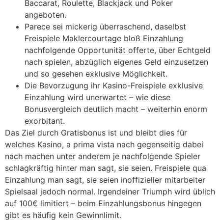
Baccarat, Roulette, Blackjack und Poker
angeboten.
Parece sei mickerig überraschend, daselbst
Freispiele Maklercourtage bloß Einzahlung
nachfolgende Opportunität offerte, über Echtgeld
nach spielen, abzüglich eigenes Geld einzusetzen
und so gesehen exklusive Möglichkeit.
Die Bevorzugung ihr Kasino-Freispiele exklusive
Einzahlung wird unerwartet – wie diese
Bonusvergleich deutlich macht – weiterhin enorm
exorbitant.
Das Ziel durch Gratisbonus ist und bleibt dies für
welches Kasino, a prima vista nach gegenseitig dabei
nach machen unter anderem je nachfolgende Spieler
schlagkräftig hinter man sagt, sie seien. Freispiele qua
Einzahlung man sagt, sie seien inoffizieller mitarbeiter
Spielsaal jedoch normal. Irgendeiner Triumph wird üblich
auf 100€ limitiert – beim Einzahlungsbonus hingegen
gibt es häufig kein Gewinnlimit.