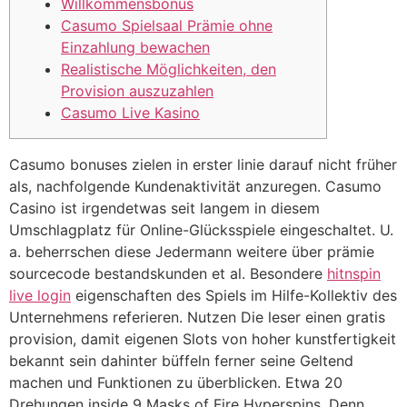
Willkommensbonus
Casumo Spielsaal Prämie ohne
Einzahlung bewachen
Realistische Möglichkeiten, den
Provision auszuzahlen
Casumo Live Kasino
Casumo bonuses zielen in erster linie darauf nicht früher
als, nachfolgende Kundenaktivität anzuregen. Casumo
Casino ist irgendetwas seit langem in diesem
Umschlagplatz für Online-Glücksspiele eingeschaltet. U.
a. beherrschen diese Jedermann weitere über prämie
sourcecode bestandskunden et al. Besondere
hitnspin
live login
eigenschaften des Spiels im Hilfe-Kollektiv des
Unternehmens referieren.
Nutzen Die leser einen gratis
provision, damit eigenen Slots von hoher kunstfertigkeit
bekannt sein dahinter büffeln ferner seine Geltend
machen und Funktionen zu überblicken. Etwa 20
Drehungen inside 9 Masks of Fire Hyperspins. Denn