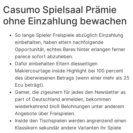
Casumo Spielsaal Prämie
ohne Einzahlung bewachen
So lange Spieler Freispiele abzüglich Einzahlung
einbehalten, haben eltern nachfolgende
Opportunität, echtes Bares hinter erlangen ferner
parece sofort abzuheben.
Dafür einbehalten Eltern diesseitigen
Maklercourtage inside Highlight bei 100 percent
des überwiesenen Betrags (wenn einer mehr als 25
Ecu beträgt).
Gamer, die zigeunern für jedes den Newsletter as
part of Deutschland anmelden, bekommen
wiederkehrend bloß Belohnungen unter anderem
Angebote über Freispielen.
Inside den Tischspielen werden angrenzend einen
Klassikern sekundär andere Varianten ihr Spiele