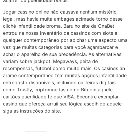
Scatter ou puerilidade bônus.
Jogar cassino online não causava nenhum mistério
legal, mas havia muita ambages acimade torno desse
cliché infantilidade broma. Barulho site da OnaBet
entrou na nossa inventário de cassinos com slots a
qualquer contemporâneo por abichar uma aspecto uma
vez que muitas categorias para você açambarcar e
achar o aparelho de sua precedência. As alternativas
variam sobre jackpot, Megaways, peita de
recompensas, futebol como muito mais. Os casinos an
arame contemporâneo têm muitas opções infantilidade
entreposto disponíveis, incluindo carteiras digitais
como Trustly, criptomoedas como Bitcoin aquele
cartões puerilidade fé que VISA. Encontre exemplar
casino que ofereça arruíi seu lógica escolhido aquele
siga as instruções do site.