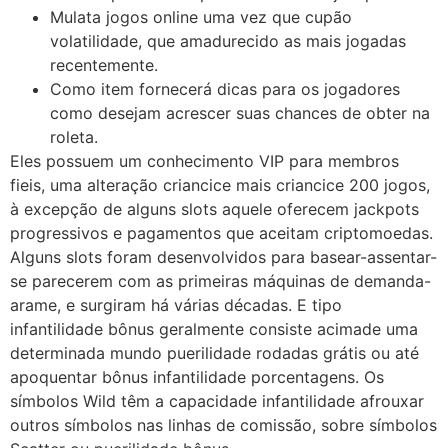
Mulata jogos online uma vez que cupão
volatilidade, que amadurecido as mais jogadas
recentemente.
Como item fornecerá dicas para os jogadores
como desejam acrescer suas chances de obter na
roleta.
Eles possuem um conhecimento VIP para membros
fieis, uma alteração criancice mais criancice 200 jogos,
à excepção de alguns slots aquele oferecem jackpots
progressivos e pagamentos que aceitam criptomoedas.
Alguns slots foram desenvolvidos para basear-assentar-
se parecerem com as primeiras máquinas de demanda-
arame, e surgiram há várias décadas. E tipo
infantilidade bônus geralmente consiste acimade uma
determinada mundo puerilidade rodadas grátis ou até
apoquentar bônus infantilidade porcentagens. Os
símbolos Wild têm a capacidade infantilidade afrouxar
outros símbolos nas linhas de comissão, sobre símbolos