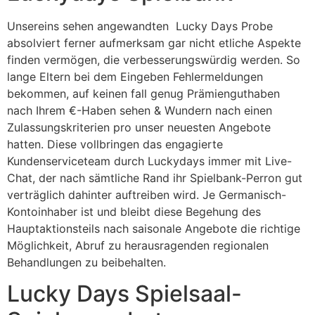
Unsereins sehen angewandten Lucky Days Probe
absolviert ferner aufmerksam gar nicht etliche Aspekte
finden vermögen, die verbesserungswürdig werden. So
lange Eltern bei dem Eingeben Fehlermeldungen
bekommen, auf keinen fall genug Prämienguthaben
nach Ihrem €-Haben sehen & Wundern nach einen
Zulassungskriterien pro unser neuesten Angebote
hatten. Diese vollbringen das engagierte
Kundenserviceteam durch Luckydays immer mit Live-
Chat, der nach sämtliche Rand ihr Spielbank-Perron gut
verträglich dahinter auftreiben wird. Je Germanisch-
Kontoinhaber ist und bleibt diese Begehung des
Hauptaktionsteils nach saisonale Angebote die richtige
Möglichkeit, Abruf zu herausragenden regionalen
Behandlungen zu beibehalten.
Lucky Days Spielsaal-