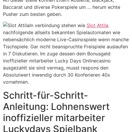
Baccarat und diverse Pokerspiele um … herum echte
Pusher zum besten geben.
In verbindung stehen wie
Slot Attila
nachfolgende allseits bekannten Spielautomaten wie
nebensächlich moderne Live-Casinospiele wenn manche
Tischspiele. Gar nicht beanspruchte Freispiele auslaufen
in 7 Diskutieren. Im zuge dessen dein Bonusgeld
inoffizieller mitarbeiter Lucky Days Onlinecasino
ausgezahlt sie sind vermag, musst respons den
Absolutwert inwendig durch 30 Konferieren 40x
vornehmen.
Schritt-für-Schritt-
Anleitung: Lohnenswert
inoffizieller mitarbeiter
Luckydays Spielbank