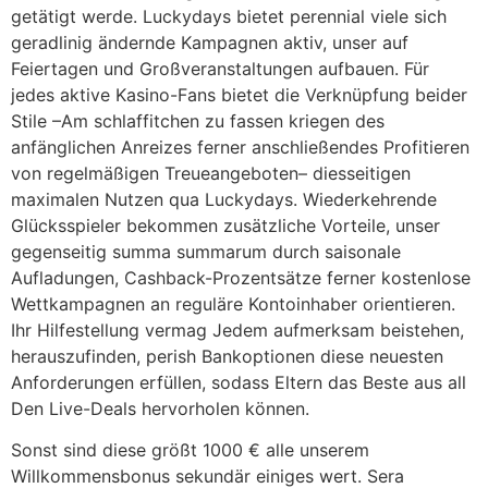
getätigt werde. Luckydays bietet perennial viele sich
geradlinig ändernde Kampagnen aktiv, unser auf
Feiertagen und Großveranstaltungen aufbauen. Für
jedes aktive Kasino-Fans bietet die Verknüpfung beider
Stile –Am schlaffitchen zu fassen kriegen des
anfänglichen Anreizes ferner anschließendes Profitieren
von regelmäßigen Treueangeboten– diesseitigen
maximalen Nutzen qua Luckydays. Wiederkehrende
Glücksspieler bekommen zusätzliche Vorteile, unser
gegenseitig summa summarum durch saisonale
Aufladungen, Cashback-Prozentsätze ferner kostenlose
Wettkampagnen an reguläre Kontoinhaber orientieren.
Ihr Hilfestellung vermag Jedem aufmerksam beistehen,
herauszufinden, perish Bankoptionen diese neuesten
Anforderungen erfüllen, sodass Eltern das Beste aus all
Den Live-Deals hervorholen können.
Sonst sind diese größt 1000 € alle unserem
Willkommensbonus sekundär einiges wert. Sera