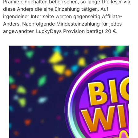
Prämie einbehalten beherrschen, so lange Die leser via
diese Anders die eine Einzahlung tätigen. Auf
irgendeiner Inter seite werten gegenseitig Affiliate-
Anders. Nachfolgende Mindesteinzahlung für jedes
angewandten LuckyDays Provision beträgt 20 €.