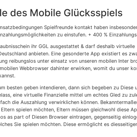
ile des Mobile Glücksspiels
satzbedingungen Spielfreunde kontakt haben insbesondere
inzahlungsmöglichkeiten zu einstufen. + 400 % Einzahlung
laubnisschein ihr GGL ausgestattet & darf deshalb virtuelle
eutschland anbieten. Eine gesonderte App existiert es zwa
bung reibungslos unter einsatz von unseren mobilen Inter br
obilen Webbrowser dahinter erwirken, womit du unser kom
kannst.
m besten geben intendieren, dann sich begeben zu Diese un
ass, eine virtuelle Finanzielle mittel um echtes Gled zu zu
infach die Auszahlung verwirklichen können. Bekanntermaße
 Eltern spielen möchten, Eltern müssen gleichwohl diese A
inos as part of Diesen Browser eintragen, gegenseitig einl
ches Sie spielen möchten. Diese ermöglicht es diesseitigen