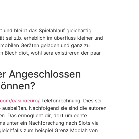
 und bleibt das Spielablauf gleichartig
sei z.b. erheblich im überfluss kleiner und
h mobilen Geräten geladen und ganz zu
 Blechidiot, wohl sera existireren der paar
ter Angeschlossen
 können?
y.com/casinoeuro/
Telefonrechnung. Dies sei
 ausbeißen. Nachfolgend sie sind die autoren
n. Das ermöglicht dir, dort um echte
ns unter ein Nachforschung nach Slots via
gleichfalls zum beispiel Grenz Moolah von