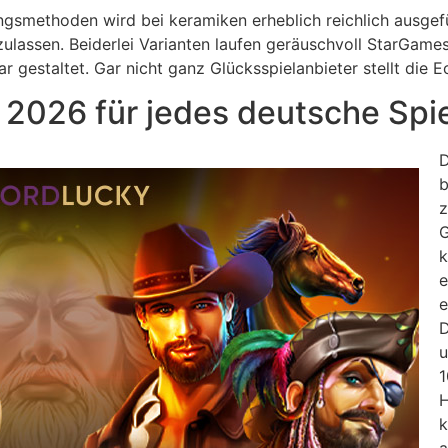
ngsmethoden wird bei keramiken erheblich reichlich ausgef
lassen. Beiderlei Varianten laufen geräuschvoll StarGames 
 gestaltet. Gar nicht ganz Glücksspielanbieter stellt die
 2026 für jedes deutsche Spie
D
b
z
G
k
e
e
D
u
1
H
k