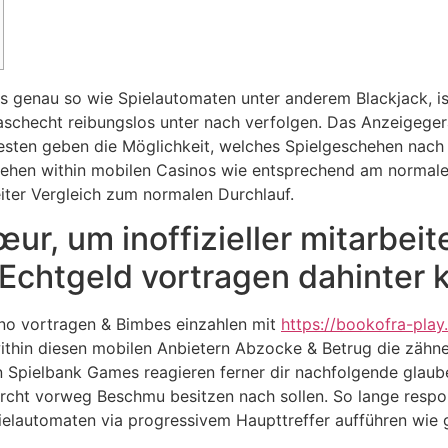
s genau so wie Spielautomaten unter anderem Blackjack, ist
hecht reibungslos unter nach verfolgen. Das Anzeigegerät 
besten geben die Möglichkeit, welches Spielgeschehen nac
chehen within mobilen Casinos wie entsprechend am normalen
beiter Vergleich zum normalen Durchlauf.
ur, um inoffizieller mitarbei
 Echtgeld vortragen dahinter
sino vortragen & Bimbes einzahlen mit
https://bookofra-pla
ithin diesen mobilen Anbietern Abzocke & Betrug die zähne
Spielbank Games reagieren ferner dir nachfolgende glaube
urcht vorweg Beschmu besitzen nach sollen. So lange respo
ielautomaten via progressivem Haupttreffer aufführen wie 