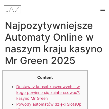
Najpozytywniejsze
Automaty Online w
naszym kraju kasyno
Mr Green 2025
Content
Dostawcy konsol kasynowych – w
kogo powinno się zainteresować?:
kasyno Mr Green
Powody automatów dzięki SlotsUp