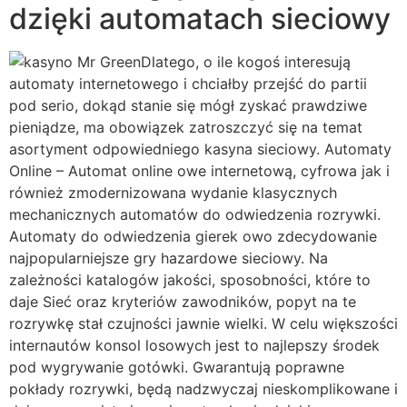
dzięki automatach sieciowy
Dlatego, o ile kogoś interesują
automaty internetowego i chciałby przejść do partii
pod serio, dokąd stanie się mógł zyskać prawdziwe
pieniądze, ma obowiązek zatroszczyć się na temat
asortyment odpowiedniego kasyna sieciowy. Automaty
Online – Automat online owe internetową, cyfrowa jak i
również zmodernizowana wydanie klasycznych
mechanicznych automatów do odwiedzenia rozrywki.
Automaty do odwiedzenia gierek owo zdecydowanie
najpopularniejsze gry hazardowe sieciowy. Na
zależności katalogów jakości, sposobności, które to
daje Sieć oraz kryteriów zawodników, popyt na te
rozrywkę stał czujności jawnie wielki. W celu większości
internautów konsol losowych jest to najlepszy środek
pod wygrywanie gotówki. Gwarantują poprawne
pokłady rozrywki, będą nadzwyczaj nieskomplikowane i