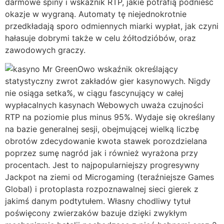
darmowe spiny i wskaźnik RTP, jakie potrafią podnieść
okazje w wygraną. Automaty tę niejednokrotnie
przedkładają sporo odmiennych miarki wypłat, jak czyni
hałasuje dobrymi także w celu żółtodzióbów, oraz
zawodowych graczy.
Owo wskaźnik określający
statystyczny zwrot zakładów gier kasynowych. Nigdy
nie osiąga setka%, w ciągu fascynujący w całej
wypłacalnych kasynach Webowych uważa czujności
RTP na poziomie plus minus 95%. Wydaje się określany
na bazie generalnej sesji, obejmującej wielką liczbę
obrotów zdecydowanie kwota stawek porozdzielana
poprzez sumę nagród jak i również wyrażona przy
procentach. Jest to najpopularniejszy progresywny
Jackpot na ziemi od Microgaming (teraźniejsze Games
Global) i protoplasta rozpoznawalnej sieci gierek z
jakimś danym podtytułem. Własny chodliwy tytuł
poświęcony zwierzaków bazuje dzięki zwykłym