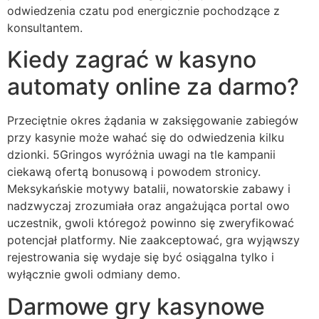
odwiedzenia czatu pod energicznie pochodzące z
konsultantem.
Kiedy zagrać w kasyno
automaty online za darmo?
Przeciętnie okres żądania w zaksięgowanie zabiegów
przy kasynie może wahać się do odwiedzenia kilku
dzionki. 5Gringos wyróżnia uwagi na tle kampanii
ciekawą ofertą bonusową i powodem stronicy.
Meksykańskie motywy batalii, nowatorskie zabawy i
nadzwyczaj zrozumiała oraz angażująca portal owo
uczestnik, gwoli któregoż powinno się zweryfikować
potencjał platformy. Nie zaakceptować, gra wyjąwszy
rejestrowania się wydaje się być osiągalna tylko i
wyłącznie gwoli odmiany demo.
Darmowe gry kasynowe