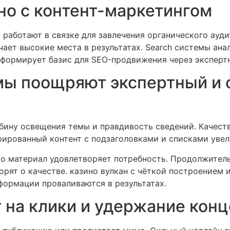
но с контент-маркетингом
 работают в связке для завлечения органического ау
чает высокие места в результатах. Search системы ан
н формирует базис для SEO-продвижения через эксперт
мы поощряют экспертный и
бину освещения темы и правдивость сведений. Качест
рированный контент с подзаголовками и списками увел
о материал удовлетворяет потребность. Продолжитель
рят о качестве. казино вулкан с чёткой построением 
формации проваливаются в результатах.
т на клики и удержание кон