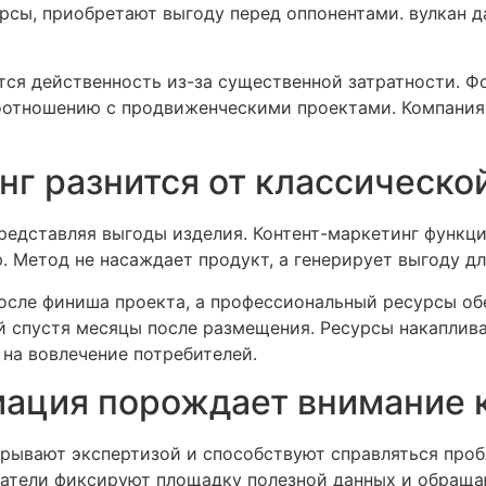
сы, приобретают выгоду перед оппонентами. вулкан д
я действенность из-за существенной затратности. Ф
отношению с продвиженческими проектами. Компания 
нг разнится от классическ
редставляя выгоды изделия. Контент-маркетинг функц
. Метод не насаждает продукт, а генерирует выгоду дл
осле финиша проекта, а профессиональный ресурсы о
ей спустя месяцы после размещения. Ресурсы накапли
 на вовлечение потребителей.
ация порождает внимание к
крывают экспертизой и способствуют справляться про
ватели фиксируют площадку полезной данных и обраща