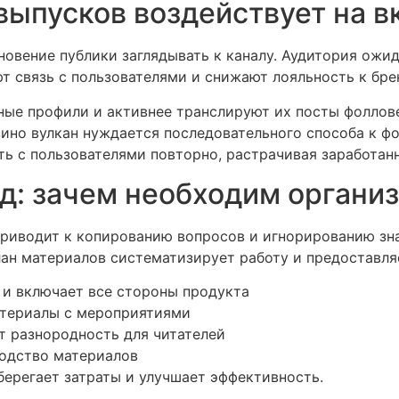
выпусков воздействует на 
овение публики заглядывать к каналу. Аудитория ожи
 связь с пользователями и снижают лояльность к бре
ые профили и активнее транслируют их посты фоллове
азино вулкан нуждается последовательного способа к 
ь с пользователями повторно, растрачивая заработан
од: зачем необходим органи
риводит к копированию вопросов и игнорированию зна
ан материалов систематизирует работу и предоставля
 и включает все стороны продукта
атериалы с мероприятиями
т разнородность для читателей
водство материалов
берегает затраты и улучшает эффективность.