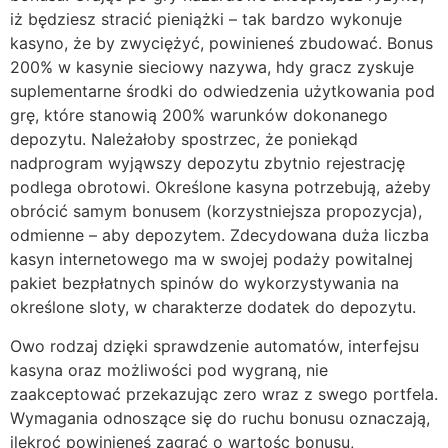
iż będziesz stracić pieniążki – tak bardzo wykonuje
kasyno, że by zwyciężyć, powinieneś zbudować. Bonus
200% w kasynie sieciowy nazywa, hdy gracz zyskuje
suplementarne środki do odwiedzenia użytkowania pod
grę, które stanowią 200% warunków dokonanego
depozytu. Należałoby spostrzec, że poniekąd
nadprogram wyjąwszy depozytu zbytnio rejestrację
podlega obrotowi. Określone kasyna potrzebują, ażeby
obrócić samym bonusem (korzystniejsza propozycja),
odmienne – aby depozytem. Zdecydowana duża liczba
kasyn internetowego ma w swojej podaży powitalnej
pakiet bezpłatnych spinów do wykorzystywania na
określone sloty, w charakterze dodatek do depozytu.
Owo rodzaj dzięki sprawdzenie automatów, interfejsu
kasyna oraz możliwości pod wygraną, nie
zaakceptować przekazując zero wraz z swego portfela.
Wymagania odnoszące się do ruchu bonusu oznaczają,
ilekroć powinieneś zagrać o wartośc bonusu,