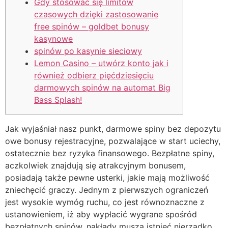
Gdy stosować się limitów
czasowych dzięki zastosowanie
free spinów – goldbet bonusy
kasynowe
spinów po kasynie sieciowy
Lemon Casino – utwórz konto jak i
również odbierz pięćdziesięciu
darmowych spinów na automat Big
Bass Splash!
Jak wyjaśniał nasz punkt, darmowe spiny bez depozytu
owe bonusy rejestracyjne, pozwalające w start uciechy,
ostatecznie bez ryzyka finansowego. Bezpłatne spiny,
aczkolwiek znajdują się atrakcyjnym bonusem,
posiadają także pewne usterki, jakie mają możliwość
zniechęcić graczy. Jednym z pierwszych ograniczeń
jest wysokie wymóg ruchu, co jest równoznaczne z
ustanowieniem, iż aby wypłacić wygrane spośród
bezpłatnych spinów, nakłady muszą istnieć nierzadko