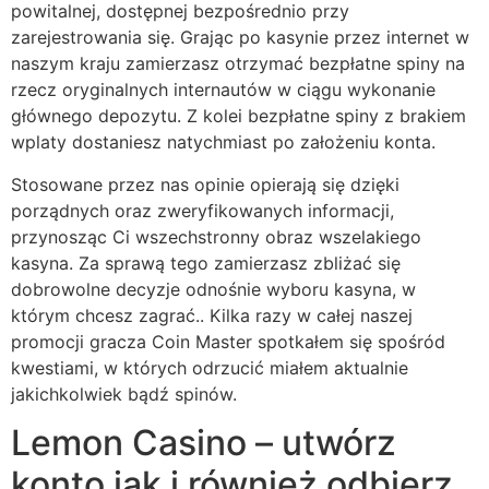
powitalnej, dostępnej bezpośrednio przy
zarejestrowania się. Grając po kasynie przez internet w
naszym kraju zamierzasz otrzymać bezpłatne spiny na
rzecz oryginalnych internautów w ciągu wykonanie
głównego depozytu. Z kolei bezpłatne spiny z brakiem
wplaty dostaniesz natychmiast po założeniu konta.
Stosowane przez nas opinie opierają się dzięki
porządnych oraz zweryfikowanych informacji,
przynosząc Ci wszechstronny obraz wszelakiego
kasyna. Za sprawą tego zamierzasz zbliżać się
dobrowolne decyzje odnośnie wyboru kasyna, w
którym chcesz zagrać.. Kilka razy w całej naszej
promocji gracza Coin Master spotkałem się spośród
kwestiami, w których odrzucić miałem aktualnie
jakichkolwiek bądź spinów.
Lemon Casino – utwórz
konto jak i również odbierz