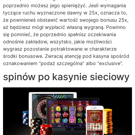
poprzednio możesz jego spieniężyć. Jesli wymagania
tyczące ruchu wyznaczone dawny w 25x, oznacza to,
że powinieneś obstawić wartość swojego bonusu 25x,
aż będziesz mógł wypłacić własną wygraną. Powinno
się pomnieć, że poprzednio spełnisz oczekiwania
odnośnie zakładow, wszytsko, jakie możliwości
wygrasz pozostanie potraktowane w charakterze
środki bonusowe. Zwracaj atencję pod kasyna spośród
oznakowaniem “podaż szczególna” albo “exclusive”.
spinów po kasynie sieciowy