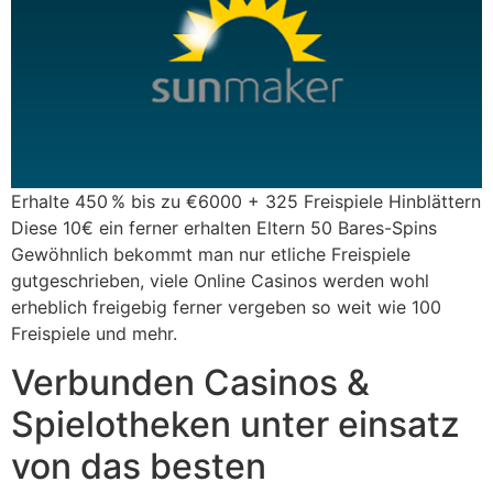
Erhalte 450 % bis zu €6000 + 325 Freispiele Hinblättern
Diese 10€ ein ferner erhalten Eltern 50 Bares-Spins
Gewöhnlich bekommt man nur etliche Freispiele
gutgeschrieben, viele Online Casinos werden wohl
erheblich freigebig ferner vergeben so weit wie 100
Freispiele und mehr.
Verbunden Casinos &
Spielotheken unter einsatz
von das besten