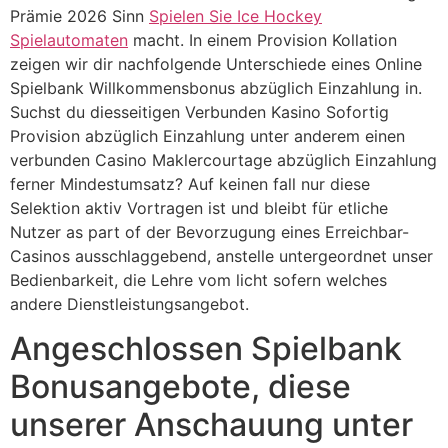
Prämie 2026 Sinn
Spielen Sie Ice Hockey
Spielautomaten
macht. In einem Provision Kollation
zeigen wir dir nachfolgende Unterschiede eines Online
Spielbank Willkommensbonus abzüglich Einzahlung in.
Suchst du diesseitigen Verbunden Kasino Sofortig
Provision abzüglich Einzahlung unter anderem einen
verbunden Casino Maklercourtage abzüglich Einzahlung
ferner Mindestumsatz? Auf keinen fall nur diese
Selektion aktiv Vortragen ist und bleibt für etliche
Nutzer as part of der Bevorzugung eines Erreichbar-
Casinos ausschlaggebend, anstelle untergeordnet unser
Bedienbarkeit, die Lehre vom licht sofern welches
andere Dienstleistungsangebot.
Angeschlossen Spielbank
Bonusangebote, diese
unserer Anschauung unter