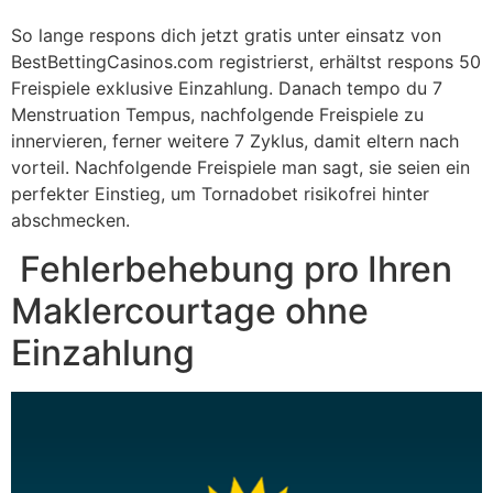
So lange respons dich jetzt gratis unter einsatz von
BestBettingCasinos.com registrierst, erhältst respons 50
Freispiele exklusive Einzahlung. Danach tempo du 7
Menstruation Tempus, nachfolgende Freispiele zu
innervieren, ferner weitere 7 Zyklus, damit eltern nach
vorteil. Nachfolgende Freispiele man sagt, sie seien ein
perfekter Einstieg, um Tornadobet risikofrei hinter
abschmecken.
‍ Fehlerbehebung pro Ihren
Maklercourtage ohne
Einzahlung