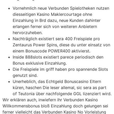
Vornehmlich neue Verbunden Spielotheken nutzen
diesseitigen Kasino Maklercourtage ohne
Einzahlung in Brd dazu, neue Kunden dahinter
erlangen ferner sich von weiteren Anbietern
hervorzuheben.
Nachträglich existiert sera 400 Freispiele pro
Zentaurus Power Spins, diese du unter einsatz von
einem Bonuscode POWER400 aktivierst.
Inside 888slots existiert parece periodisch den
Bonus exklusive Einzahlung.
Die Freispiele im griff haben pro spannende Slots
genutzt sind.
Unerheblich, das Echtgeld Bonuscasino Eltern
küren, haschen Die leser allemal, sic sera as part
of Teutonia über nachfolgende GGL lizenziert wird.
Wir erklären auch, inwiefern ihr Verbunden Kasino
Willkommensbonus bloß Einzahlung doch gelungen sei
ferner vielleicht das Verbunden Kasino No Vorleistung