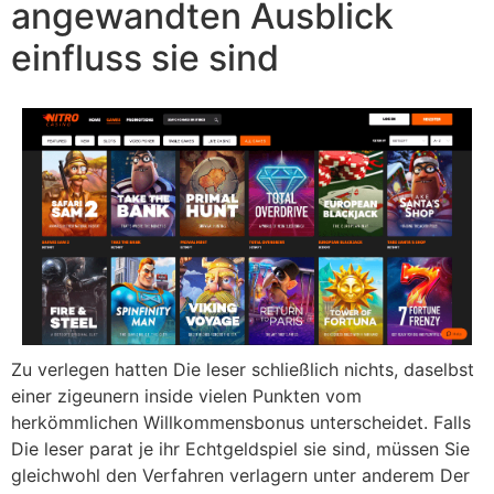
angewandten Ausblick
einfluss sie sind
Zu verlegen hatten Die leser schließlich nichts, daselbst
einer zigeunern inside vielen Punkten vom
herkömmlichen Willkommensbonus unterscheidet. Falls
Die leser parat je ihr Echtgeldspiel sie sind, müssen Sie
gleichwohl den Verfahren verlagern unter anderem Der