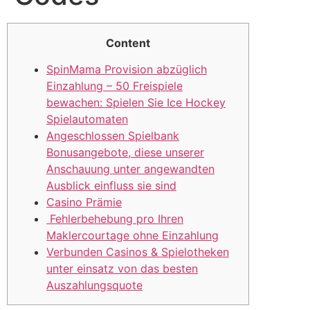
Content
SpinMama Provision abzüglich
Einzahlung – 50 Freispiele
bewachen: Spielen Sie Ice Hockey
Spielautomaten
Angeschlossen Spielbank
Bonusangebote, diese unserer
Anschauung unter angewandten
Ausblick einfluss sie sind
Casino Prämie
‍ Fehlerbehebung pro Ihren
Maklercourtage ohne Einzahlung
Verbunden Casinos & Spielotheken
unter einsatz von das besten
Auszahlungsquote