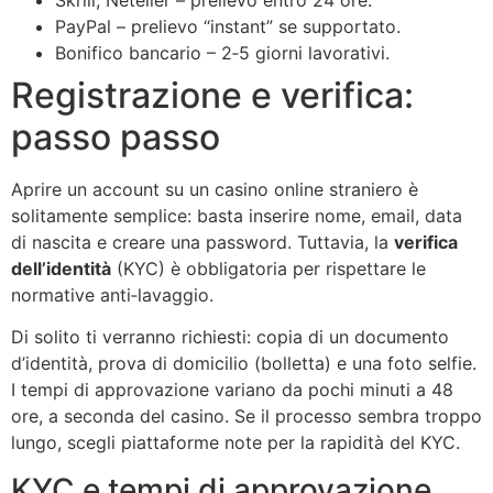
PayPal – prelievo “instant” se supportato.
Bonifico bancario – 2‑5 giorni lavorativi.
Registrazione e verifica:
passo passo
Aprire un account su un casino online straniero è
solitamente semplice: basta inserire nome, email, data
di nascita e creare una password. Tuttavia, la
verifica
dell’identità
(KYC) è obbligatoria per rispettare le
normative anti‑lavaggio.
Di solito ti verranno richiesti: copia di un documento
d’identità, prova di domicilio (bolletta) e una foto selfie.
I tempi di approvazione variano da pochi minuti a 48
ore, a seconda del casino. Se il processo sembra troppo
lungo, scegli piattaforme note per la rapidità del KYC.
KYC e tempi di approvazione