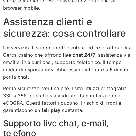
sito è solitamente responsive e funziona bene su
browser mobile.
Assistenza clienti e
sicurezza: cosa controllare
Un servizio di supporto efficiente è indice di affidabilità.
Cerca casino che offrono
live chat 24/7
, assistenza via
email e, in alcuni casi, supporto telefonico. Il tempo
medio di risposta dovrebbe essere inferiore a 5 minuti
per la chat.
Per la sicurezza, verifica che il sito utilizzi crittografia
SSL a 256 bit e che sia auditato da enti terzi come
eCOGRA. Questi fattori riducono il rischio di frodi e
garantiscono un
fair play
costante.
Supporto live chat, e‑mail,
telefono