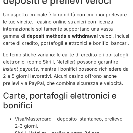
depositi e prelievi veloci
Un aspetto cruciale è la rapidità con cui puoi prelevare
le tue vincite. I casino online stranieri con licenza
internazionale solitamente supportano una vasta
gamma di
deposit methods
e
withdrawal
veloci, inclusi
carte di credito, portafogli elettronici e bonifici bancari.
Le tempistiche variano: le carte di credito e i portafogli
elettronici (come Skrill, Neteller) possono garantire
instant payouts
, mentre i bonifici possono richiedere da
2 a 5 giorni lavorativi. Alcuni casino offrono anche
prelievi via PayPal, che combina sicurezza e velocità.
Carte, portafogli elettronici e
bonifici
Visa/Mastercard – deposito istantaneo, prelievo
2‑3 giorni.
Skrill, Neteller – prelievo entro 24 ore.