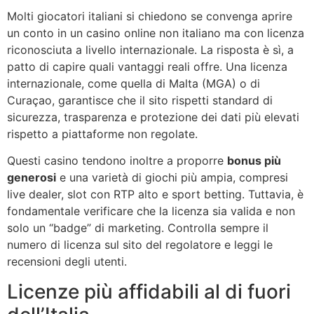
Molti giocatori italiani si chiedono se convenga aprire
un conto in un casino online non italiano ma con licenza
riconosciuta a livello internazionale. La risposta è sì, a
patto di capire quali vantaggi reali offre. Una licenza
internazionale, come quella di Malta (MGA) o di
Curaçao, garantisce che il sito rispetti standard di
sicurezza, trasparenza e protezione dei dati più elevati
rispetto a piattaforme non regolate.
Questi casino tendono inoltre a proporre
bonus più
generosi
e una varietà di giochi più ampia, compresi
live dealer, slot con RTP alto e sport betting. Tuttavia, è
fondamentale verificare che la licenza sia valida e non
solo un “badge” di marketing. Controlla sempre il
numero di licenza sul sito del regolatore e leggi le
recensioni degli utenti.
Licenze più affidabili al di fuori