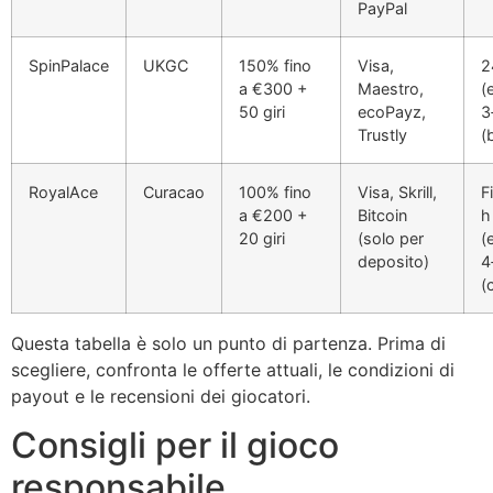
PayPal
SpinPalace
UKGC
150% fino
Visa,
2
a €300 +
Maestro,
(
50 giri
ecoPayz,
3
Trustly
(
RoyalAce
Curacao
100% fino
Visa, Skrill,
F
a €200 +
Bitcoin
h
20 giri
(solo per
(
deposito)
4
(
Questa tabella è solo un punto di partenza. Prima di
scegliere, confronta le offerte attuali, le condizioni di
payout e le recensioni dei giocatori.
Consigli per il gioco
responsabile