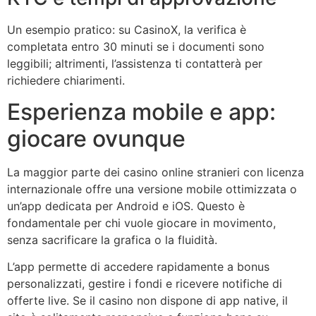
Un esempio pratico: su CasinoX, la verifica è
completata entro 30 minuti se i documenti sono
leggibili; altrimenti, l’assistenza ti contatterà per
richiedere chiarimenti.
Esperienza mobile e app:
giocare ovunque
La maggior parte dei casino online stranieri con licenza
internazionale offre una versione mobile ottimizzata o
un’app dedicata per Android e iOS. Questo è
fondamentale per chi vuole giocare in movimento,
senza sacrificare la grafica o la fluidità.
L’app permette di accedere rapidamente a bonus
personalizzati, gestire i fondi e ricevere notifiche di
offerte live. Se il casino non dispone di app native, il