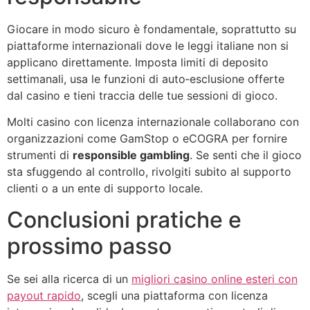
Giocare in modo sicuro è fondamentale, soprattutto su
piattaforme internazionali dove le leggi italiane non si
applicano direttamente. Imposta limiti di deposito
settimanali, usa le funzioni di auto‑esclusione offerte
dal casino e tieni traccia delle tue sessioni di gioco.
Molti casino con licenza internazionale collaborano con
organizzazioni come GamStop o eCOGRA per fornire
strumenti di
responsible gambling
. Se senti che il gioco
sta sfuggendo al controllo, rivolgiti subito al supporto
clienti o a un ente di supporto locale.
Conclusioni pratiche e
prossimo passo
Se sei alla ricerca di un
migliori casino online esteri con
payout rapido
, scegli una piattaforma con licenza