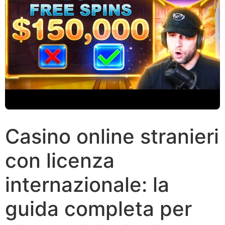
Casino online stranieri
con licenza
internazionale: la
guida completa per