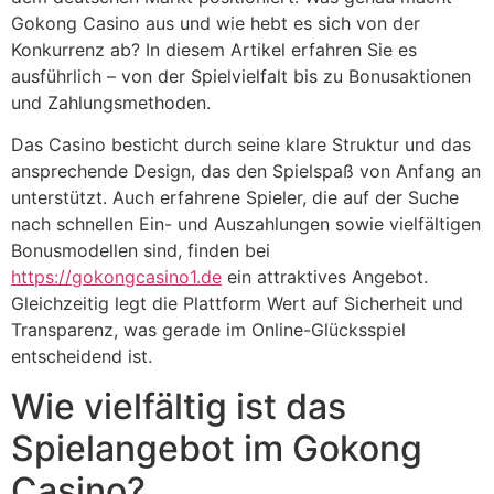
Gokong Casino aus und wie hebt es sich von der
Konkurrenz ab? In diesem Artikel erfahren Sie es
ausführlich – von der Spielvielfalt bis zu Bonusaktionen
und Zahlungsmethoden.
Das Casino besticht durch seine klare Struktur und das
ansprechende Design, das den Spielspaß von Anfang an
unterstützt. Auch erfahrene Spieler, die auf der Suche
nach schnellen Ein- und Auszahlungen sowie vielfältigen
Bonusmodellen sind, finden bei
https://gokongcasino1.de
ein attraktives Angebot.
Gleichzeitig legt die Plattform Wert auf Sicherheit und
Transparenz, was gerade im Online-Glücksspiel
entscheidend ist.
Wie vielfältig ist das
Spielangebot im Gokong
Casino?