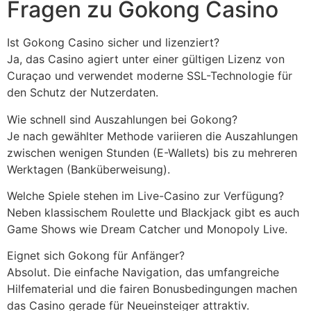
Fragen zu Gokong Casino
Ist Gokong Casino sicher und lizenziert?
Ja, das Casino agiert unter einer gültigen Lizenz von
Curaçao und verwendet moderne SSL-Technologie für
den Schutz der Nutzerdaten.
Wie schnell sind Auszahlungen bei Gokong?
Je nach gewählter Methode variieren die Auszahlungen
zwischen wenigen Stunden (E-Wallets) bis zu mehreren
Werktagen (Banküberweisung).
Welche Spiele stehen im Live-Casino zur Verfügung?
Neben klassischem Roulette und Blackjack gibt es auch
Game Shows wie Dream Catcher und Monopoly Live.
Eignet sich Gokong für Anfänger?
Absolut. Die einfache Navigation, das umfangreiche
Hilfematerial und die fairen Bonusbedingungen machen
das Casino gerade für Neueinsteiger attraktiv.