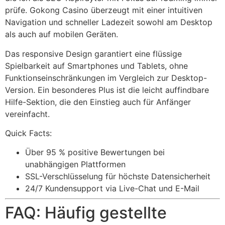
prüfe. Gokong Casino überzeugt mit einer intuitiven
Navigation und schneller Ladezeit sowohl am Desktop
als auch auf mobilen Geräten.
Das responsive Design garantiert eine flüssige
Spielbarkeit auf Smartphones und Tablets, ohne
Funktionseinschränkungen im Vergleich zur Desktop-
Version. Ein besonderes Plus ist die leicht auffindbare
Hilfe-Sektion, die den Einstieg auch für Anfänger
vereinfacht.
Quick Facts:
Über 95 % positive Bewertungen bei
unabhängigen Plattformen
SSL-Verschlüsselung für höchste Datensicherheit
24/7 Kundensupport via Live-Chat und E-Mail
FAQ: Häufig gestellte