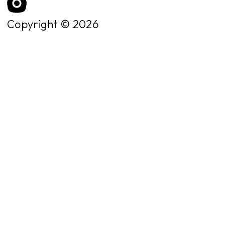
Copyright © 2026