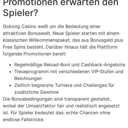
Promotionen erwarten den
Spieler?
Gokong Casino weiß um die Bedeutung einer
attraktiven Bonuswelt. Neue Spieler starten mit einem
klassischen Willkommenspaket, das aus Bonusgeld plus
Free Spins besteht. Darüber hinaus hält die Plattform
folgende Promotionen bereit:
Regelmäßige Reload-Boni und Cashback-Angebote
Treueprogramm mit verschiedenen VIP-Stufen und
Belohnungen
Zeitlich begrenzte Turniere und Challenges für
zusätzliche Gewinne
Die Bonusbedingungen sind transparent gestaltet,
wobei der Umsatzfaktor fair und realistisch angesetzt
ist. Für Spieler bedeutet das: echte Chancen ohne
endlose Fallstricke.