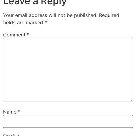
Leave a Reply
Your email address will not be published.
Required
fields are marked
*
Comment
*
Name
*