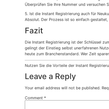
Überprüfen Sie Ihre Nummer und versuchen Sie
5. Ist die Instant Registrierung auch für Neu
Absolut. Der Prozess ist so einfach gestalte
Fazit
Die Instant Registrierung ist der Schlüssel z
gelingt der Einstieg selbst unerfahrenen Nut
heute zum Branchenstandard. Wer Zeit sparen 
Nutzen Sie die Vorteile der Instant Registri
Leave a Reply
Your email address will not be published.
Req
Comment
*