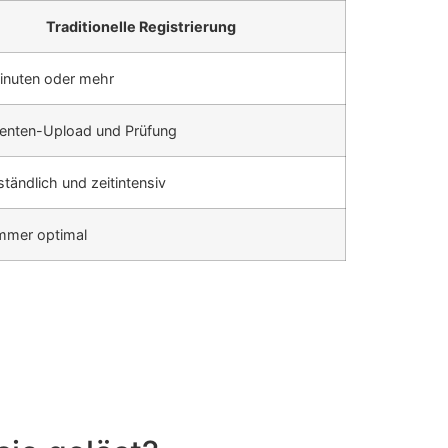
Traditionelle Registrierung
inuten oder mehr
nten-Upload und Prüfung
tändlich und zeitintensiv
immer optimal