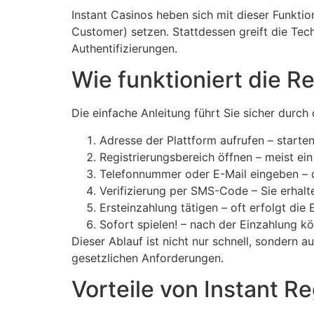
Instant Casinos heben sich mit dieser Funkti
Customer) setzen. Stattdessen greift die Tec
Authentifizierungen.
Wie funktioniert die Re
Die einfache Anleitung führt Sie sicher durch
Adresse der Plattform aufrufen – starten
Registrierungsbereich öffnen – meist ein
Telefonnummer oder E-Mail eingeben – di
Verifizierung per SMS-Code – Sie erhalte
Ersteinzahlung tätigen – oft erfolgt di
Sofort spielen! – nach der Einzahlung kö
Dieser Ablauf ist nicht nur schnell, sondern a
gesetzlichen Anforderungen.
Vorteile von Instant Re