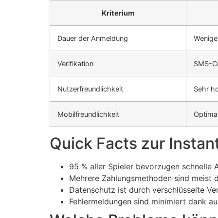
Kriterium
Dauer der Anmeldung
Weniger
Verifikation
SMS-Co
Nutzerfreundlichkeit
Sehr h
Mobilfreundlichkeit
Optima
Quick Facts zur Instan
95 % aller Spieler bevorzugen schnelle
Mehrere Zahlungsmethoden sind meist di
Datenschutz ist durch verschlüsselte Ve
Fehlermeldungen sind minimiert dank aut