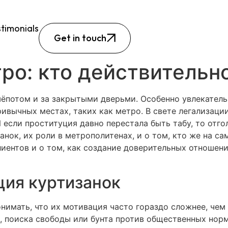
timonials
Get in touch
ро: кто действительн
ёпотом и за закрытыми дверьми. Особенно увлекательн
ивычных местах, таких как метро. В свете легализации
 если проституция давно перестала быть табу, то отго
нок, их роли в метрополитенах, и о том, кто же на сам
лиентов и о том, как создание доверительных отноше
ция куртизанок
онимать, что их мотивация часто гораздо сложнее, чем
 поиска свободы или бунта против общественных нор