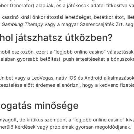
er Generator) alapúak, és a játékosok adatai titkosítva v
 kaszinó kínál önkorlátozási lehetőséget, betétkorlátot, ill
a
Gambling Therapy
vagy a magyar Szerencsejáték Zrt. segít
hol játszhatsz útközben?
obil eszközön, ezért a “legjobb online casino” választása
lában gyorsabb betöltést, push értesítéseket a bónuszokró
nibet vagy a LeoVegas, natív iOS és Android alkalmazásoka
 tesztelése előtt érdemes ellenőrizni, hogy a kedvenc fizet
mogatás minősége
yagolt, de kritikus szempont a “legjobb online casino” kivá
elmerülő kérdések vagy problémák gyorsan megoldódjanak.