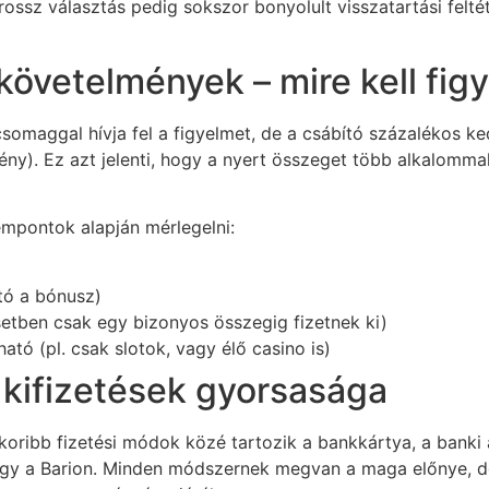
ossz választás pedig sokszor bonyolult visszatartási feltéte
övetelmények – mire kell figy
omaggal hívja fel a figyelmet, de a csábító százalékos k
ny). Ez azt jelenti, hogy a nyert összeget több alkalommal 
empontok alapján mérlegelni:
tó a bónusz)
etben csak egy bizonyos összegig fizetnek ki)
tó (pl. csak slotok, vagy élő casino is)
 kifizetések gyorsasága
ribb fizetési módok közé tartozik a bankkártya, a banki át
vagy a Barion. Minden módszernek megvan a maga előnye, 