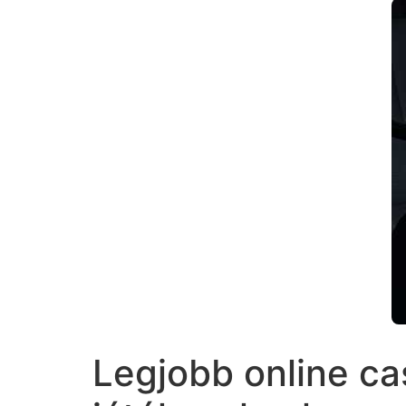
Legjobb online ca