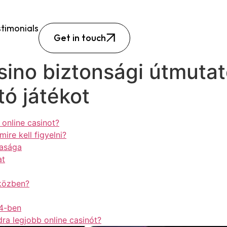
timonials
Get in touch
sino biztonsági útmuta
ó játékot
 online casinot?
re kell figyelni?
sasága
at
tközben?
24-ben
a legjobb online casinót?