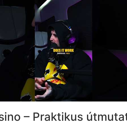
sino – Praktikus útmut