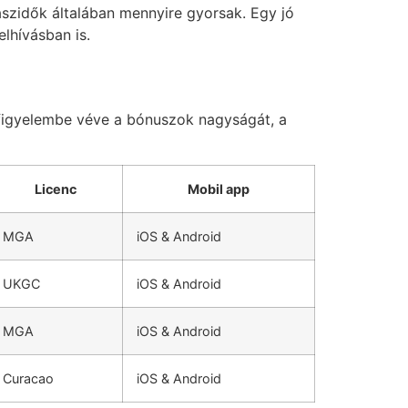
laszidők általában mennyire gyorsak. Egy jó
elhívásban is.
, figyelembe véve a bónuszok nagyságát, a
Licenc
Mobil app
MGA
iOS & Android
UKGC
iOS & Android
MGA
iOS & Android
Curacao
iOS & Android