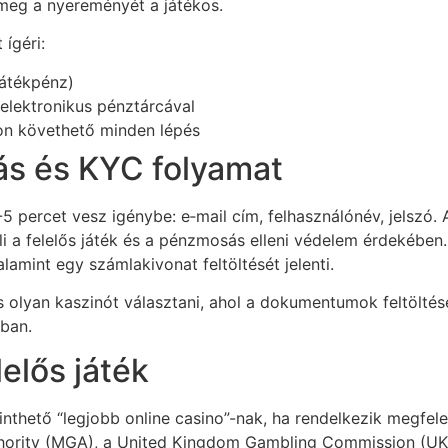
 meg a nyereményét a játékos.
ígéri:
játékpénz)
 elektronikus pénztárcával
on követhető minden lépés
ás és KYC folyamat
5 percet vesz igénybe: e‑mail cím, felhasználónév, jelszó. 
li a felelős játék és a pénzmosás elleni védelem érdekébe
lamint egy számlakivonat feltöltését jelenti.
s olyan kaszinót választani, ahol a dokumentumok feltöltés
ban.
lelős játék
nthető “legjobb online casino”-nak, ha rendelkezik megfel
hority (MGA), a United Kingdom Gambling Commission (UK