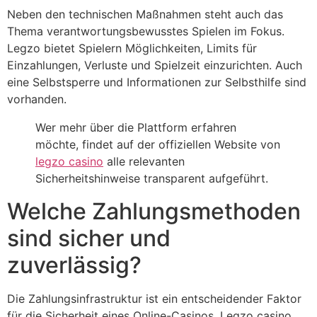
Neben den technischen Maßnahmen steht auch das
Thema verantwortungsbewusstes Spielen im Fokus.
Legzo bietet Spielern Möglichkeiten, Limits für
Einzahlungen, Verluste und Spielzeit einzurichten. Auch
eine Selbstsperre und Informationen zur Selbsthilfe sind
vorhanden.
Wer mehr über die Plattform erfahren
möchte, findet auf der offiziellen Website von
legzo casino
alle relevanten
Sicherheitshinweise transparent aufgeführt.
Welche Zahlungsmethoden
sind sicher und
zuverlässig?
Die Zahlungsinfrastruktur ist ein entscheidender Faktor
für die Sicherheit eines Online-Casinos. Legzo casino