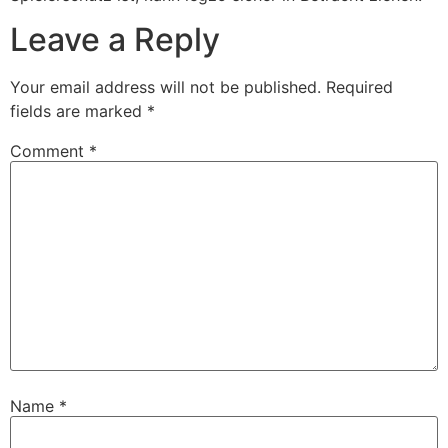
Leave a Reply
Your email address will not be published.
Required
fields are marked
*
Comment
*
Name
*