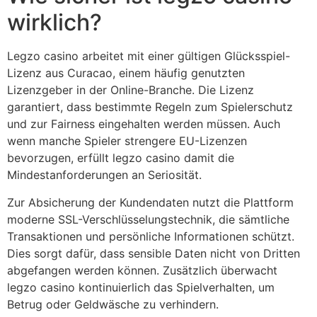
wirklich?
Legzo casino arbeitet mit einer gültigen Glücksspiel-
Lizenz aus Curacao, einem häufig genutzten
Lizenzgeber in der Online-Branche. Die Lizenz
garantiert, dass bestimmte Regeln zum Spielerschutz
und zur Fairness eingehalten werden müssen. Auch
wenn manche Spieler strengere EU-Lizenzen
bevorzugen, erfüllt legzo casino damit die
Mindestanforderungen an Seriosität.
Zur Absicherung der Kundendaten nutzt die Plattform
moderne SSL-Verschlüsselungstechnik, die sämtliche
Transaktionen und persönliche Informationen schützt.
Dies sorgt dafür, dass sensible Daten nicht von Dritten
abgefangen werden können. Zusätzlich überwacht
legzo casino kontinuierlich das Spielverhalten, um
Betrug oder Geldwäsche zu verhindern.