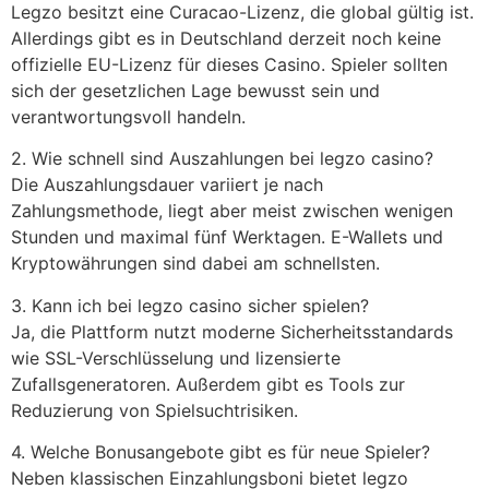
Legzo besitzt eine Curacao-Lizenz, die global gültig ist.
Allerdings gibt es in Deutschland derzeit noch keine
offizielle EU-Lizenz für dieses Casino. Spieler sollten
sich der gesetzlichen Lage bewusst sein und
verantwortungsvoll handeln.
2. Wie schnell sind Auszahlungen bei legzo casino?
Die Auszahlungsdauer variiert je nach
Zahlungsmethode, liegt aber meist zwischen wenigen
Stunden und maximal fünf Werktagen. E-Wallets und
Kryptowährungen sind dabei am schnellsten.
3. Kann ich bei legzo casino sicher spielen?
Ja, die Plattform nutzt moderne Sicherheitsstandards
wie SSL-Verschlüsselung und lizensierte
Zufallsgeneratoren. Außerdem gibt es Tools zur
Reduzierung von Spielsuchtrisiken.
4. Welche Bonusangebote gibt es für neue Spieler?
Neben klassischen Einzahlungsboni bietet legzo