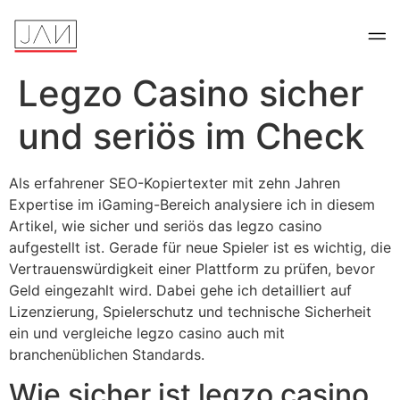
Legzo Casino sicher
und seriös im Check
Als erfahrener SEO-Kopiertexter mit zehn Jahren
Expertise im iGaming-Bereich analysiere ich in diesem
Artikel, wie sicher und seriös das legzo casino
aufgestellt ist. Gerade für neue Spieler ist es wichtig, die
Vertrauenswürdigkeit einer Plattform zu prüfen, bevor
Geld eingezahlt wird. Dabei gehe ich detailliert auf
Lizenzierung, Spielerschutz und technische Sicherheit
ein und vergleiche legzo casino auch mit
branchenüblichen Standards.
Wie sicher ist legzo casino