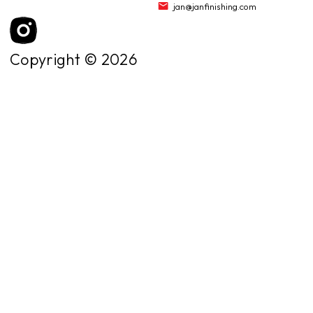
jan@janfinishing.com
Copyright © 2026