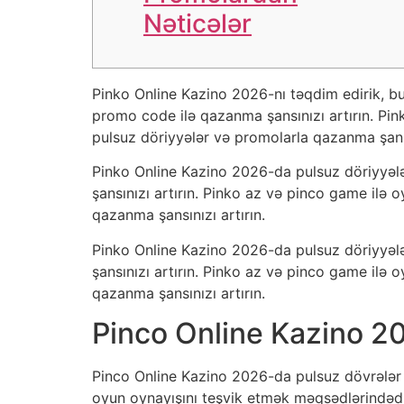
Nəticələr
Pinko Online Kazino 2026-nı təqdim edirik, bu
promo code ilə qazanma şansınızı artırın. Pi
pulsuz döriyyələr və promolarla qazanma şansı
Pinko Online Kazino 2026-da pulsuz döriyyələ
şansınızı artırın. Pinko az və pinco game ilə
qazanma şansınızı artırın.
Pinko Online Kazino 2026-da pulsuz döriyyələ
şansınızı artırın. Pinko az və pinco game ilə
qazanma şansınızı artırın.
Pinco Online Kazino 20
Pinco Online Kazino 2026-da pulsuz dövrələr v
oyun oynayışını teşvik etmək məqsədlərindəd