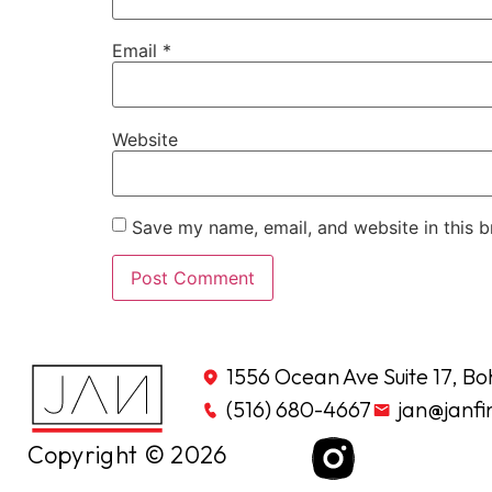
Email
*
Website
Save my name, email, and website in this b
1556 Ocean Ave Suite 17, Bo
(516) 680-4667
jan@janfi
Copyright © 2026