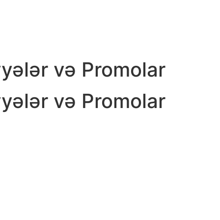
yələr və Promolar
yələr və Promolar