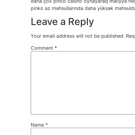
daha çox pinco casino oynayaraq maliyyə həye
pinko az məhsullarında daha yüksək məhsuldarl
Leave a Reply
Your email address will not be published.
Req
Comment
*
Name
*