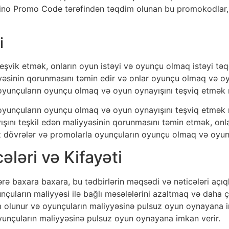
asino Promo Code tərəfindən təqdim olunan bu promokodlar
i
teşvik etmək, onların oyun istəyi və oyunçu olmaq istəyi təq
yyəsinin qorunmasını təmin edir və onlar oyunçu olmaq və o
oyunçuların oyunçu olmaq və oyun oynayışını teşviq etmək 
oyunçuların oyunçu olmaq və oyun oynayışını teşviq etmək 
ışını teşkil edən maliyyəsinin qorunmasını təmin etmək, onl
z dövrələr və promolarla oyunçuların oyunçu olmaq və oyun
ələri və Kifayəti
rə baxara baxara, bu tədbirlərin məqsədi və nəticələri aç
nçuların maliyyəsi ilə bağlı məsələlərini azaltmaq və daha
m olunur və oyunçuların maliyyəsinə pulsuz oyun oynayana 
oyunçuların maliyyəsinə pulsuz oyun oynayana imkan verir.