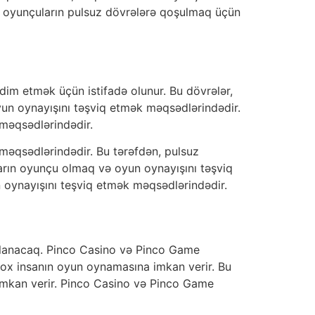
, oyunçuların pulsuz dövrələrə qoşulmaq üçün
dim etmək üçün istifadə olunur. Bu dövrələr,
yun oynayışını təşviq etmək məqsədlərindədir.
məqsədlərindədir.
məqsədlərindədir. Bu tərəfdən, pulsuz
arın oyunçu olmaq və oyun oynayışını təşviq
 oynayışını teşviq etmək məqsədlərindədir.
ıqlanacaq. Pinco Casino və Pinco Game
 çox insanın oyun oynamasına imkan verir. Bu
imkan verir. Pinco Casino və Pinco Game