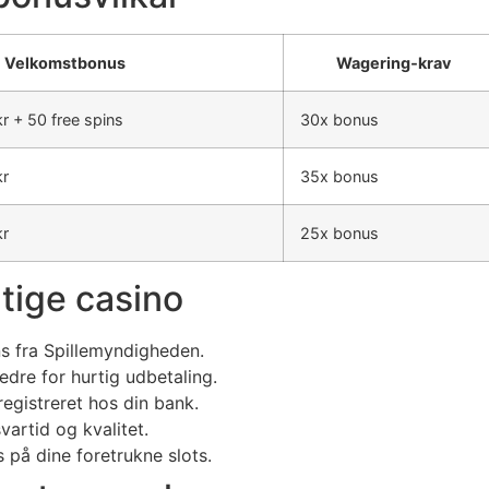
Velkomstbonus
Wagering‑krav
kr + 50 free spins
30x bonus
kr
35x bonus
kr
25x bonus
gtige casino
ens fra Spillemyndigheden.
dre for hurtig udbetaling.
egistreret hos din bank.
rtid og kvalitet.
 på dine foretrukne slots.