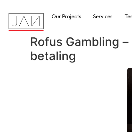
Our Projects
Services
Tes
Rofus Gambling – 
betaling