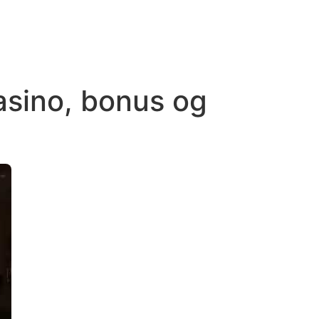
asino, bonus og