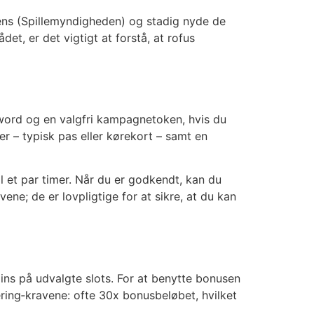
icens (Spillemyndigheden) og stadig nyde de
et, er det vigtigt at forstå, at rofus
ssword og en valgfri kampagnetoken, hvis du
r – typisk pas eller kørekort – samt en
l et par timer. Når du er godkendt, kan du
ne; de er lovpligtige for at sikre, at du kan
ins på udvalgte slots. For at benytte bonusen
ing‑kravene: ofte 30x bonusbeløbet, hvilket