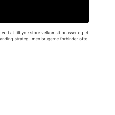
d ved at tilbyde store velkomstbonusser og et
branding‑strategi, men brugerne forbinder ofte