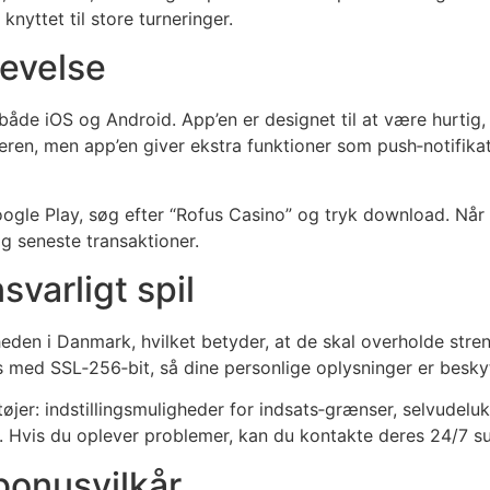
yttet til store turneringer.
evelse
både iOS og Android. App’en er designet til at være hurtig,
seren, men app’en giver ekstra funktioner som push‑notifi
Google Play, søg efter “Rofus Casino” og tryk download. Når
g seneste transaktioner.
svarligt spil
eden i Danmark, hvilket betyder, at de skal overholde stren
res med SSL‑256‑bit, så dine personlige oplysninger er besky
ktøjer: indstillingsmuligheder for indsats‑grænser, selvudelu
 Hvis du oplever problemer, kan du kontakte deres 24/7 supp
 bonusvilkår