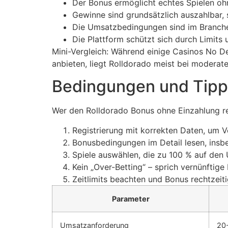
Der Bonus ermöglicht echtes Spielen oh
Gewinne sind grundsätzlich auszahlbar, s
Die Umsatzbedingungen sind im Branchen
Die Plattform schützt sich durch Limits
Mini-Vergleich: Während einige Casinos No D
anbieten, liegt Rolldorado meist bei moderat
Bedingungen und Tipps
Wer den Rolldorado Bonus ohne Einzahlung re
Registrierung mit korrekten Daten, um V
Bonusbedingungen im Detail lesen, ins
Spiele auswählen, die zu 100 % auf de
Kein „Over-Betting“ – sprich vernünftige
Zeitlimits beachten und Bonus rechtzeit
Parameter
Umsatzanforderung
20