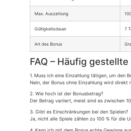
Max. Auszahlung
10
Gültigkeitsdauer
7 
Art des Bonus
Gra
FAQ – Häufig gestellt
1. Muss ich eine Einzahlung tätigen, um den B
Nein, der Bonus ohne Einzahlung wird direkt 
2. Wie hoch ist der Bonusbetrag?
Der Betrag variiert, meist sind es zwischen 10
3. Gibt es Einschränkungen bei den Spielen?
Ja, nicht alle Spiele zählen zu 100 % für die
4. Kann ich mit dem Bonus echte Gewinne au