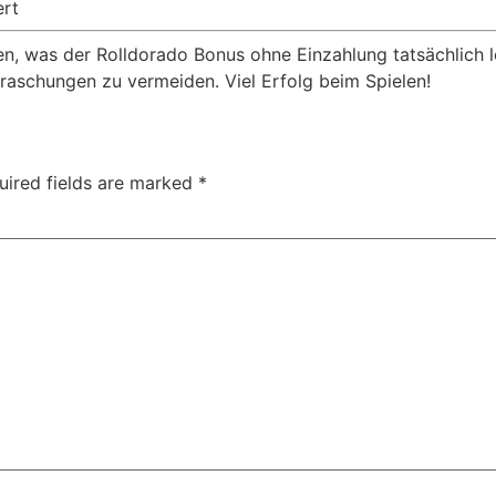
ert
hätzen, was der Rolldorado Bonus ohne Einzahlung tatsächlich
aschungen zu vermeiden. Viel Erfolg beim Spielen!
uired fields are marked
*