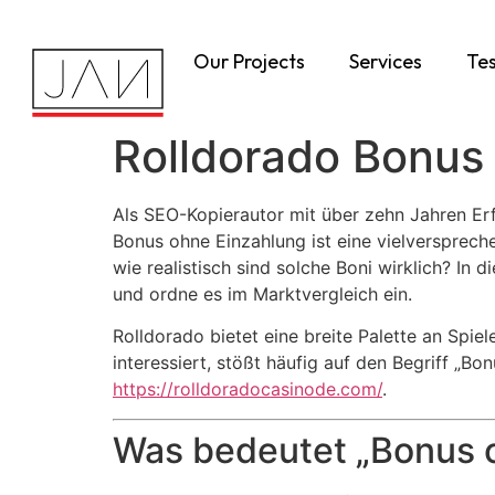
Our Projects
Services
Tes
Rolldorado Bonus 
Als SEO-Kopierautor mit über zehn Jahren Er
Bonus ohne Einzahlung ist eine vielverspreche
wie realistisch sind solche Boni wirklich? I
und ordne es im Marktvergleich ein.
Rolldorado bietet eine breite Palette an Spiel
interessiert, stößt häufig auf den Begriff „
https://rolldoradocasinode.com/
.
Was bedeutet „Bonus o