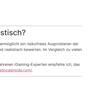
istisch?
ermöglicht ein risikofreies Ausprobieren der
d realistisch bewerten. Im Vergleich zu vielen
erfahrenen iGaming-Experten empfehle ich, das
oradocasinode.com/
.