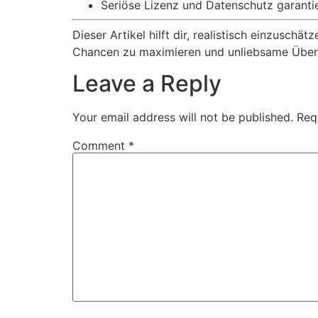
Seriöse Lizenz und Datenschutz garanti
Dieser Artikel hilft dir, realistisch einzusc
Chancen zu maximieren und unliebsame Überr
Leave a Reply
Your email address will not be published.
Req
Comment
*