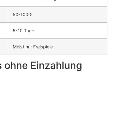
50-100 €
5-10 Tage
Meist nur Freispiele
s ohne Einzahlung