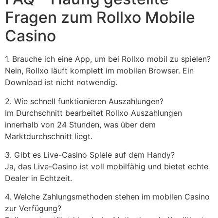
Fragen zum Rollxo Mobile
Casino
1. Brauche ich eine App, um bei Rollxo mobil zu spielen?
Nein, Rollxo läuft komplett im mobilen Browser. Ein
Download ist nicht notwendig.
2. Wie schnell funktionieren Auszahlungen?
Im Durchschnitt bearbeitet Rollxo Auszahlungen
innerhalb von 24 Stunden, was über dem
Marktdurchschnitt liegt.
3. Gibt es Live-Casino Spiele auf dem Handy?
Ja, das Live-Casino ist voll mobilfähig und bietet echte
Dealer in Echtzeit.
4. Welche Zahlungsmethoden stehen im mobilen Casino
zur Verfügung?