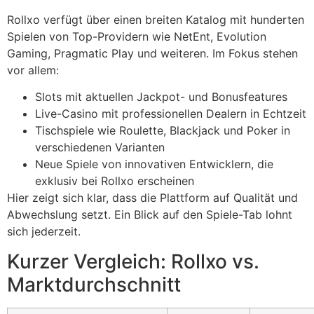
Rollxo verfügt über einen breiten Katalog mit hunderten
Spielen von Top-Providern wie NetEnt, Evolution
Gaming, Pragmatic Play und weiteren. Im Fokus stehen
vor allem:
Slots mit aktuellen Jackpot- und Bonusfeatures
Live-Casino mit professionellen Dealern in Echtzeit
Tischspiele wie Roulette, Blackjack und Poker in
verschiedenen Varianten
Neue Spiele von innovativen Entwicklern, die
exklusiv bei Rollxo erscheinen
Hier zeigt sich klar, dass die Plattform auf Qualität und
Abwechslung setzt. Ein Blick auf den Spiele-Tab lohnt
sich jederzeit.
Kurzer Vergleich: Rollxo vs.
Marktdurchschnitt