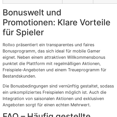
Bonuswelt und
Promotionen: Klare Vorteile
für Spieler
Rollxo präsentiert ein transparentes und faires
Bonusprogramm, das sich ideal für mobile Gamer
eignet. Neben einem attraktiven Willkommensbonus
punktet die Plattform mit regelmäßigen Aktionen,
Freispiele-Angeboten und einem Treueprogramm für
Bestandskunden.
Die Bonusbedingungen sind vernünftig gestaltet, sodass
ein unkompliziertes Freispielen möglich ist. Auch die
Integration von saisonalen Aktionen und exklusiven
Angeboten sorgt für einen echten Mehrwert.
FAQ – Häufig gestellte