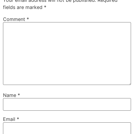
fields are marked
*
Comment
*
Name
*
Email
*