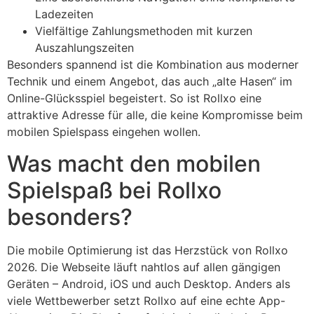
Ladezeiten
Vielfältige Zahlungsmethoden mit kurzen
Auszahlungszeiten
Besonders spannend ist die Kombination aus moderner
Technik und einem Angebot, das auch „alte Hasen“ im
Online-Glücksspiel begeistert. So ist Rollxo eine
attraktive Adresse für alle, die keine Kompromisse beim
mobilen Spielspass eingehen wollen.
Was macht den mobilen
Spielspaß bei Rollxo
besonders?
Die mobile Optimierung ist das Herzstück von Rollxo
2026. Die Webseite läuft nahtlos auf allen gängigen
Geräten – Android, iOS und auch Desktop. Anders als
viele Wettbewerber setzt Rollxo auf eine echte App-