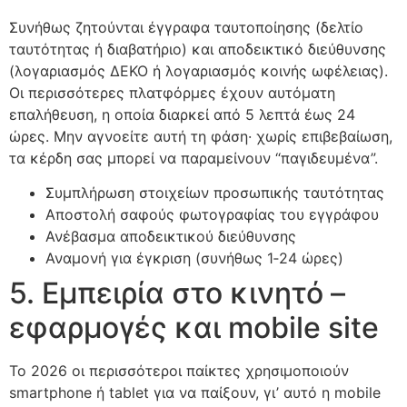
Συνήθως ζητούνται έγγραφα ταυτοποίησης (δελτίο
ταυτότητας ή διαβατήριο) και αποδεικτικό διεύθυνσης
(λογαριασμός ΔΕΚΟ ή λογαριασμός κοινής ωφέλειας).
Οι περισσότερες πλατφόρμες έχουν αυτόματη
επαλήθευση, η οποία διαρκεί από 5 λεπτά έως 24
ώρες. Μην αγνοείτε αυτή τη φάση· χωρίς επιβεβαίωση,
τα κέρδη σας μπορεί να παραμείνουν “παγιδευμένα”.
Συμπλήρωση στοιχείων προσωπικής ταυτότητας
Αποστολή σαφούς φωτογραφίας του εγγράφου
Ανέβασμα αποδεικτικού διεύθυνσης
Αναμονή για έγκριση (συνήθως 1‑24 ώρες)
5. Εμπειρία στο κινητό –
εφαρμογές και mobile site
Το 2026 οι περισσότεροι παίκτες χρησιμοποιούν
smartphone ή tablet για να παίξουν, γι’ αυτό η mobile