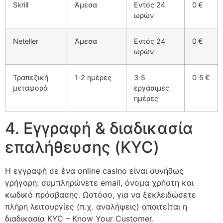
Skrill
Άμεσα
Εντός 24
0 €
ωρών
Neteller
Άμεσα
Εντός 24
0 €
ωρών
Τραπεζική
1‑2 ημέρες
3‑5
0‑5 €
μεταφορά
εργάσιμες
ημέρες
4. Εγγραφή & διαδικασία
επαλήθευσης (KYC)
Η εγγραφή σε ένα online casino είναι συνήθως
γρήγορη: συμπληρώνετε email, όνομα χρήστη και
κωδικό πρόσβασης. Ωστόσο, για να ξεκλειδώσετε
πλήρη λειτουργίες (π.χ. αναλήψεις) απαιτείται η
διαδικασία KYC – Know Your Customer.