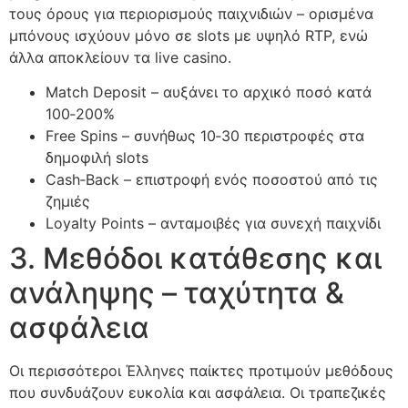
τους όρους για περιορισμούς παιχνιδιών – ορισμένα
μπόνους ισχύουν μόνο σε slots με υψηλό RTP, ενώ
άλλα αποκλείουν τα live casino.
Match Deposit – αυξάνει το αρχικό ποσό κατά
100‑200%
Free Spins – συνήθως 10‑30 περιστροφές στα
δημοφιλή slots
Cash‑Back – επιστροφή ενός ποσοστού από τις
ζημιές
Loyalty Points – ανταμοιβές για συνεχή παιχνίδι
3. Μεθόδοι κατάθεσης και
ανάληψης – ταχύτητα &
ασφάλεια
Οι περισσότεροι Έλληνες παίκτες προτιμούν μεθόδους
που συνδυάζουν ευκολία και ασφάλεια. Οι τραπεζικές