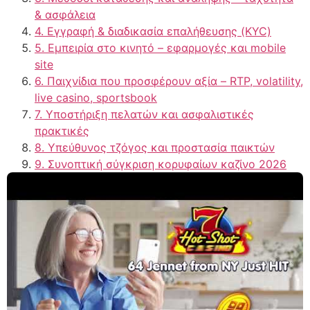
& ασφάλεια
4. Εγγραφή & διαδικασία επαλήθευσης (KYC)
5. Εμπειρία στο κινητό – εφαρμογές και mobile
site
6. Παιχνίδια που προσφέρουν αξία – RTP, volatility,
live casino, sportsbook
7. Υποστήριξη πελατών και ασφαλιστικές
πρακτικές
8. Υπεύθυνος τζόγος και προστασία παικτών
9. Συνοπτική σύγκριση κορυφαίων καζίνο 2026