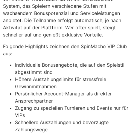
System, das Spielern verschiedene Stufen mit
wachsendem Bonuspotenzial und Serviceleistungen
anbietet. Die Teilnahme erfolgt automatisch, je nach
Aktivität auf der Plattform. Wer öfter spielt, steigt
schneller auf und genießt exklusive Vorteile.
Folgende Highlights zeichnen den SpinMacho VIP Club
aus:
Individuelle Bonusangebote, die auf den Spielstil
abgestimmt sind
Höhere Auszahlungslimits für stressfreie
Gewinnmitnahmen
Persönlicher Account-Manager als direkter
Ansprechpartner
Zugang zu speziellen Turnieren und Events nur für
VIPs
Schnellere Auszahlungen und bevorzugte
Zahlungswege