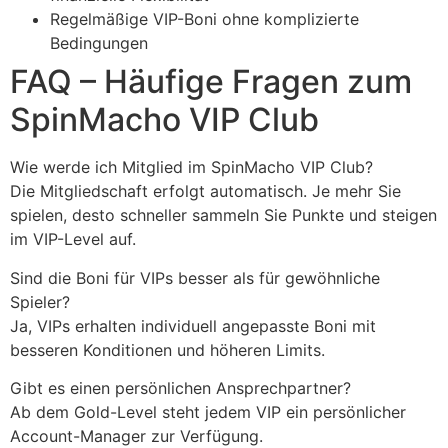
Regelmäßige VIP-Boni ohne komplizierte
Bedingungen
FAQ – Häufige Fragen zum
SpinMacho VIP Club
Wie werde ich Mitglied im SpinMacho VIP Club?
Die Mitgliedschaft erfolgt automatisch. Je mehr Sie
spielen, desto schneller sammeln Sie Punkte und steigen
im VIP-Level auf.
Sind die Boni für VIPs besser als für gewöhnliche
Spieler?
Ja, VIPs erhalten individuell angepasste Boni mit
besseren Konditionen und höheren Limits.
Gibt es einen persönlichen Ansprechpartner?
Ab dem Gold-Level steht jedem VIP ein persönlicher
Account-Manager zur Verfügung.