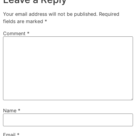
Your email address will not be published.
Required
fields are marked
*
Comment
*
Name
*
Email
*