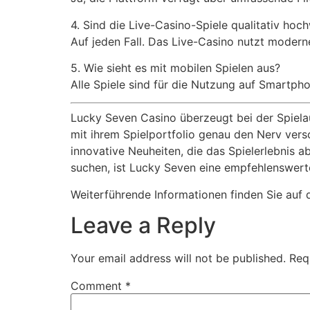
4. Sind die Live-Casino-Spiele qualitativ hoc
Auf jeden Fall. Das Live-Casino nutzt modern
5. Wie sieht es mit mobilen Spielen aus?
Alle Spiele sind für die Nutzung auf Smartph
Lucky Seven Casino überzeugt bei der Spielaus
mit ihrem Spielportfolio genau den Nerv versc
innovative Neuheiten, die das Spielerlebnis 
suchen, ist Lucky Seven eine empfehlenswert
Weiterführende Informationen finden Sie auf d
Leave a Reply
Your email address will not be published.
Req
Comment
*