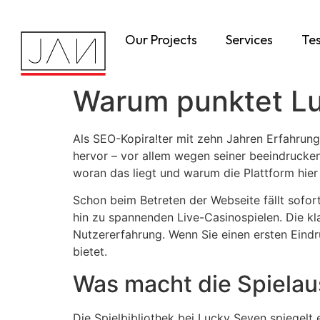
Our Projects
Services
Tes
Warum punktet Lu
Als SEO-Kopira!ter mit zehn Jahren Erfahrung
hervor – vor allem wegen seiner beeindrucken
woran das liegt und warum die Plattform hier 
Schon beim Betreten der Webseite fällt sofor
hin zu spannenden Live-Casinospielen. Die kl
Nutzererfahrung. Wenn Sie einen ersten Eindru
bietet.
Was macht die Spielau
Die Spielbibliothek bei Lucky Seven spiegelt e