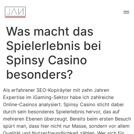
Was macht das
Spielerlebnis bei
Spinsy Casino
besonders?
Als erfahrener SEO-Kopiräyter mit zehn Jahren
Expertise im iGaming-Sektor habe ich zahlreiche
Online-Casinos analysiert. Spinsy Casino sticht dabei
durch sein besonderes Spielerlebnis hervor, das auf
mehreren Ebenen überzeugt. Bereits beim ersten Besuch
spürt man, dass hier nicht nur Masse, sondern vor allem
Qualität und Nutzerfreundlichkeit zählen. Wer sich für