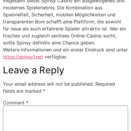
Insgesamt bietet Spinsy Casino ein ausgewogenes und
modernes Spielerlebnis. Die Kombination aus
Spielvielfalt, Sicherheit, mobilen Möglichkeiten und
transparenten Boni schafft eine Plattform, die sowohl
für neue als auch erfahrene Spieler attraktiv ist. Wer ein
frisches und zugleich seriöses Online-Casino sucht,
sollte Spinsy definitiv eine Chance geben.
Weitere Informationen und ein erster Eindruck sind unter
https://spinsy1.net
verfügbar.
Leave a Reply
Your email address will not be published.
Required
fields are marked
*
Comment
*