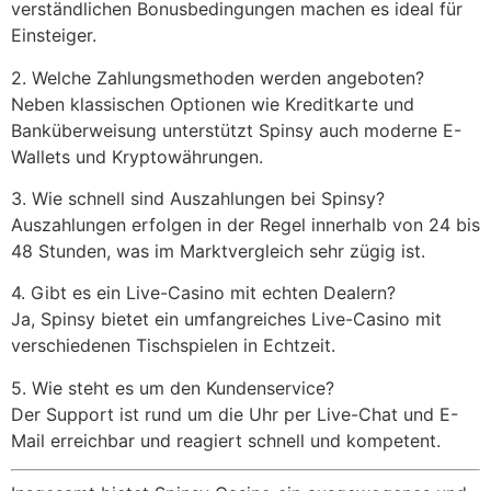
verständlichen Bonusbedingungen machen es ideal für
Einsteiger.
2. Welche Zahlungsmethoden werden angeboten?
Neben klassischen Optionen wie Kreditkarte und
Banküberweisung unterstützt Spinsy auch moderne E-
Wallets und Kryptowährungen.
3. Wie schnell sind Auszahlungen bei Spinsy?
Auszahlungen erfolgen in der Regel innerhalb von 24 bis
48 Stunden, was im Marktvergleich sehr zügig ist.
4. Gibt es ein Live-Casino mit echten Dealern?
Ja, Spinsy bietet ein umfangreiches Live-Casino mit
verschiedenen Tischspielen in Echtzeit.
5. Wie steht es um den Kundenservice?
Der Support ist rund um die Uhr per Live-Chat und E-
Mail erreichbar und reagiert schnell und kompetent.