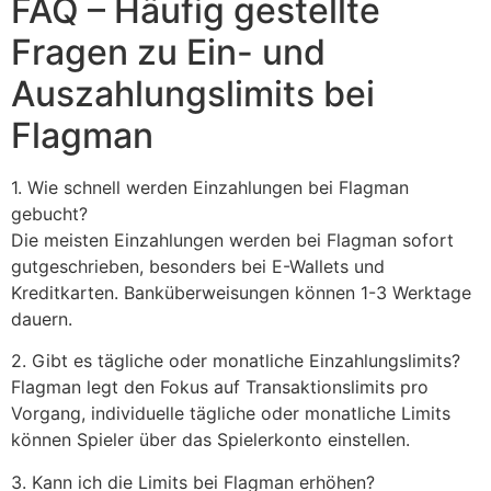
FAQ – Häufig gestellte
Fragen zu Ein- und
Auszahlungslimits bei
Flagman
1. Wie schnell werden Einzahlungen bei Flagman
gebucht?
Die meisten Einzahlungen werden bei Flagman sofort
gutgeschrieben, besonders bei E-Wallets und
Kreditkarten. Banküberweisungen können 1-3 Werktage
dauern.
2. Gibt es tägliche oder monatliche Einzahlungslimits?
Flagman legt den Fokus auf Transaktionslimits pro
Vorgang, individuelle tägliche oder monatliche Limits
können Spieler über das Spielerkonto einstellen.
3. Kann ich die Limits bei Flagman erhöhen?