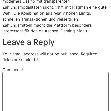
modernes Casino mit transparenten
Zahlungsmodalitäten sucht, trifft mit Flagman eine gute
Wahl. Die Kombination aus relativ hohen Limits,
schnellen Transaktionen und vielseitigen
Zahlungsmitteln macht die Plattform besonders
interessant für den deutschen iGaming-Markt.
Leave a Reply
Your email address will not be published.
Required
fields are marked
*
Comment
*