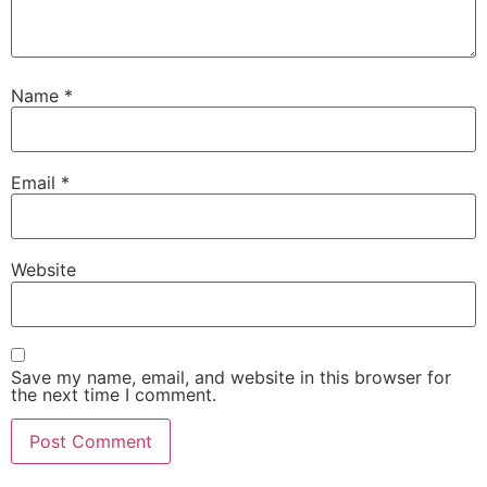
Name
*
Email
*
Website
Save my name, email, and website in this browser for
the next time I comment.