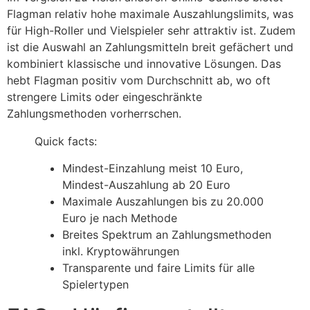
Flagman relativ hohe maximale Auszahlungslimits, was
für High-Roller und Vielspieler sehr attraktiv ist. Zudem
ist die Auswahl an Zahlungsmitteln breit gefächert und
kombiniert klassische und innovative Lösungen. Das
hebt Flagman positiv vom Durchschnitt ab, wo oft
strengere Limits oder eingeschränkte
Zahlungsmethoden vorherrschen.
Quick facts:
Mindest-Einzahlung meist 10 Euro,
Mindest-Auszahlung ab 20 Euro
Maximale Auszahlungen bis zu 20.000
Euro je nach Methode
Breites Spektrum an Zahlungsmethoden
inkl. Kryptowährungen
Transparente und faire Limits für alle
Spielertypen