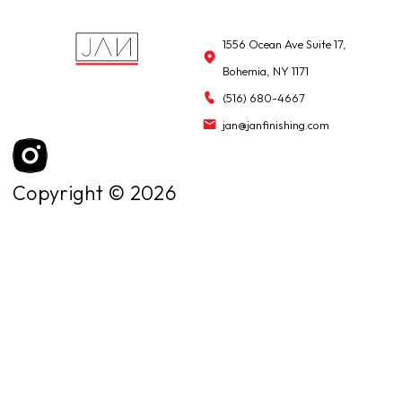
1556 Ocean Ave Suite 17,
Bohemia, NY 1171
(516) 680-4667
jan@janfinishing.com
Copyright © 2026