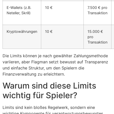
E-Wallets (z.B.
10 €
7.500 € pro
Neteller, Skrill)
Transaktion
Kryptowährungen
10 €
15.000 €
pro
Transaktion
Die Limits können je nach gewählter Zahlungsmethode
variieren, aber Flagman setzt bewusst auf Transparenz
und einfache Struktur, um den Spielern die
Finanzverwaltung zu erleichtern.
Warum sind diese Limits
wichtig für Spieler?
Limits sind kein bloßes Regelwerk, sondern eine
wichtige Komponente für verantwortungsbewusstes