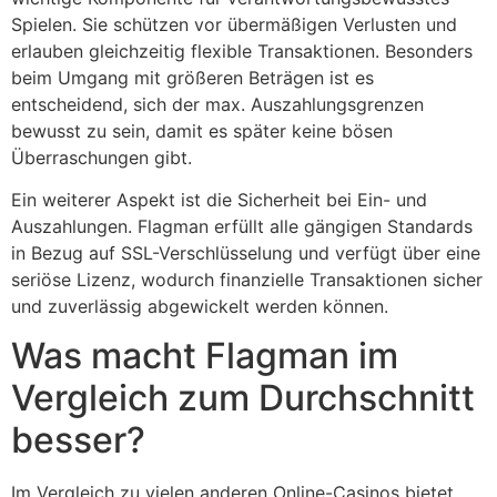
Spielen. Sie schützen vor übermäßigen Verlusten und
erlauben gleichzeitig flexible Transaktionen. Besonders
beim Umgang mit größeren Beträgen ist es
entscheidend, sich der max. Auszahlungsgrenzen
bewusst zu sein, damit es später keine bösen
Überraschungen gibt.
Ein weiterer Aspekt ist die Sicherheit bei Ein- und
Auszahlungen. Flagman erfüllt alle gängigen Standards
in Bezug auf SSL-Verschlüsselung und verfügt über eine
seriöse Lizenz, wodurch finanzielle Transaktionen sicher
und zuverlässig abgewickelt werden können.
Was macht Flagman im
Vergleich zum Durchschnitt
besser?
Im Vergleich zu vielen anderen Online-Casinos bietet