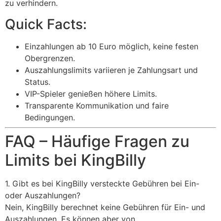
zu verhindern.
Quick Facts:
Einzahlungen ab 10 Euro möglich, keine festen
Obergrenzen.
Auszahlungslimits variieren je Zahlungsart und
Status.
VIP-Spieler genießen höhere Limits.
Transparente Kommunikation und faire
Bedingungen.
FAQ – Häufige Fragen zu
Limits bei KingBilly
1. Gibt es bei KingBilly versteckte Gebühren bei Ein-
oder Auszahlungen?
Nein, KingBilly berechnet keine Gebühren für Ein- und
Auszahlungen. Es können aber von