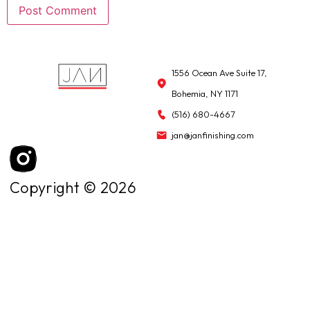
1556 Ocean Ave Suite 17,
Bohemia, NY 1171
(516) 680-4667
jan@janfinishing.com
Copyright © 2026