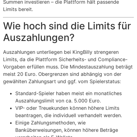
Summen investieren – die Plattform hält passende
Limits bereit.
Wie hoch sind die Limits für
Auszahlungen?
Auszahlungen unterliegen bei KingBilly strengeren
Limits, da die Plattform Sicherheits- und Compliance-
Vorgaben erfüllen muss. Die Mindestauszahlung beträgt
meist 20 Euro. Obergrenzen sind abhängig von der
gewählten Zahlungsart und ggf. vom Spielerstatus:
Standard-Spieler haben meist ein monatliches
Auszahlungslimit von ca. 5.000 Euro.
VIP- oder Treuekunden können höhere Limits
beantragen, die individuell verhandelt werden.
Einige Zahlungsmethoden, wie
Banküberweisungen, können höhere Beträge