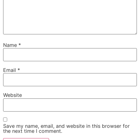
Name
*
Email
*
Website
Save my name, email, and website in this browser for
the next time I comment.