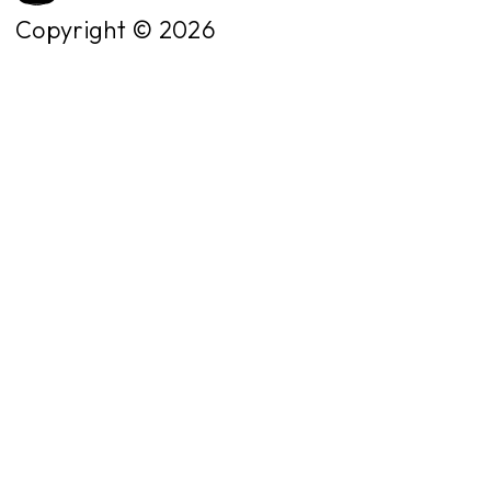
Copyright © 2026