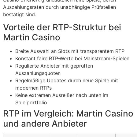
Auszahlungsraten durch unabhängige Prüfstellen
bestätigt sind.
Vorteile der RTP-Struktur bei
Martin Casino
Breite Auswahl an Slots mit transparentem RTP
Konstant faire RTP-Werte bei Mainstream-Spielen
Regulierte Anbieter mit geprüften
Auszahlungsquoten
Regelmäßige Updates durch neue Spiele mit
modernen RTPs
Keine extremen Ausreißer nach unten im
Spielportfolio
RTP im Vergleich: Martin Casino
und andere Anbieter