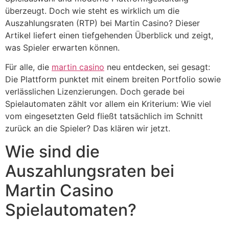
überzeugt. Doch wie steht es wirklich um die
Auszahlungsraten (RTP) bei Martin Casino? Dieser
Artikel liefert einen tiefgehenden Überblick und zeigt,
was Spieler erwarten können.
Für alle, die
martin casino
neu entdecken, sei gesagt:
Die Plattform punktet mit einem breiten Portfolio sowie
verlässlichen Lizenzierungen. Doch gerade bei
Spielautomaten zählt vor allem ein Kriterium: Wie viel
vom eingesetzten Geld fließt tatsächlich im Schnitt
zurück an die Spieler? Das klären wir jetzt.
Wie sind die
Auszahlungsraten bei
Martin Casino
Spielautomaten?