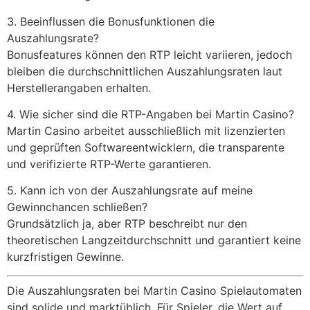
3. Beeinflussen die Bonusfunktionen die
Auszahlungsrate?
Bonusfeatures können den RTP leicht variieren, jedoch
bleiben die durchschnittlichen Auszahlungsraten laut
Herstellerangaben erhalten.
4. Wie sicher sind die RTP-Angaben bei Martin Casino?
Martin Casino arbeitet ausschließlich mit lizenzierten
und geprüften Softwareentwicklern, die transparente
und verifizierte RTP-Werte garantieren.
5. Kann ich von der Auszahlungsrate auf meine
Gewinnchancen schließen?
Grundsätzlich ja, aber RTP beschreibt nur den
theoretischen Langzeitdurchschnitt und garantiert keine
kurzfristigen Gewinne.
Die Auszahlungsraten bei Martin Casino Spielautomaten
sind solide und marktüblich. Für Spieler, die Wert auf