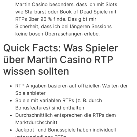
Martin Casino besonders, dass ich mit Slots
wie Starburst oder Book of Dead Spiele mit
RTPs über 96 % finde. Das gibt mir
Sicherheit, dass ich bei längeren Sessions
keine bösen Überraschungen erlebe.
Quick Facts: Was Spieler
über Martin Casino RTP
wissen sollten
RTP Angaben basieren auf offiziellen Werten der
Spielanbieter
Spiele mit variablen RTPs (z. B. durch
Bonusfeatures) sind enthalten
Durchschnittlich entsprechen die RTPs dem
Marktdurchschnitt
Jackpot- und Bonusspiele haben individuell
unterschiedliche RTPs