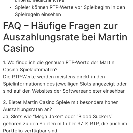
Spieler können RTP-Werte vor Spielbeginn in den
Spielregeln einsehen
FAQ – Häufige Fragen zur
Auszahlungsrate bei Martin
Casino
1. Wo finde ich die genauen RTP-Werte der Martin
Casino Spielautomaten?
Die RTP-Werte werden meistens direkt in den
Spielinformationen des jeweiligen Slots angezeigt oder
sind auf den Websites der Softwareanbieter einsehbar.
2. Bietet Martin Casino Spiele mit besonders hohen
Auszahlungsraten an?
Ja, Slots wie “Mega Joker” oder “Blood Suckers”
gehören zu den Spielen mit über 97 % RTP, die auch im
Portfolio verfügbar sind.