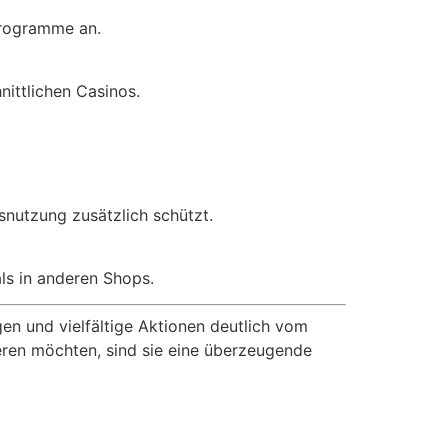
Programme an.
nittlichen Casinos.
snutzung zusätzlich schützt.
ls in anderen Shops.
n und vielfältige Aktionen deutlich vom
tieren möchten, sind sie eine überzeugende