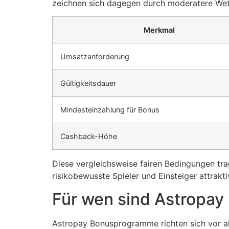
zeichnen sich dagegen durch moderatere Wett
Merkmal
Umsatzanforderung
Gültigkeitsdauer
Mindesteinzahlung für Bonus
Cashback-Höhe
Diese vergleichsweise fairen Bedingungen tra
risikobewusste Spieler und Einsteiger attrakti
Für wen sind Astropa
Astropay Bonusprogramme richten sich vor al