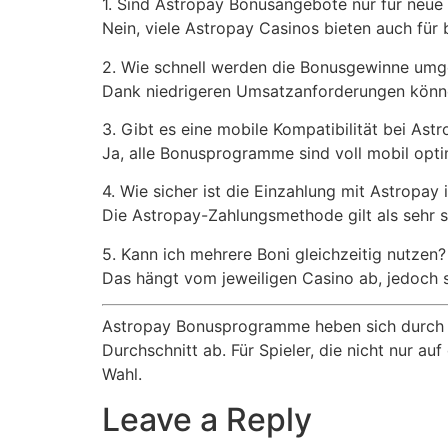
1. Sind Astropay Bonusangebote nur für neue 
Nein, viele Astropay Casinos bieten auch f
2. Wie schnell werden die Bonusgewinne umg
Dank niedrigeren Umsatzanforderungen können 
3. Gibt es eine mobile Kompatibilität bei Ast
Ja, alle Bonusprogramme sind voll mobil optim
4. Wie sicher ist die Einzahlung mit Astrop
Die Astropay-Zahlungsmethode gilt als sehr 
5. Kann ich mehrere Boni gleichzeitig nutzen?
Das hängt vom jeweiligen Casino ab, jedoch 
Astropay Bonusprogramme heben sich durch ih
Durchschnitt ab. Für Spieler, die nicht nur a
Wahl.
Leave a Reply