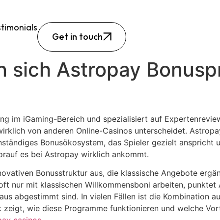
timonials
Get in touch
n sich Astropay Bonus
ng im iGaming-Bereich und spezialisiert auf Expertenreview
lich von anderen Online-Casinos unterscheidet. Astropay i
nständiges Bonusökosystem, das Spieler gezielt anspricht u
orauf es bei Astropay wirklich ankommt.
ovativen Bonusstruktur aus, die klassische Angebote ergänzt
oft nur mit klassischen Willkommensboni arbeiten, punktet 
eaus abgestimmt sind. In vielen Fällen ist die Kombinatio
ick zeigt, wie diese Programme funktionieren und welche Vor