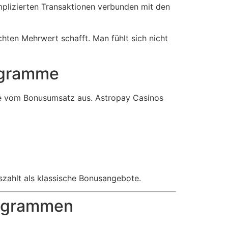
mplizierten Transaktionen verbunden mit den
hten Mehrwert schafft. Man fühlt sich nicht
rogramme
ele vom Bonusumsatz aus. Astropay Casinos
uszahlt als klassische Bonusangebote.
rogrammen