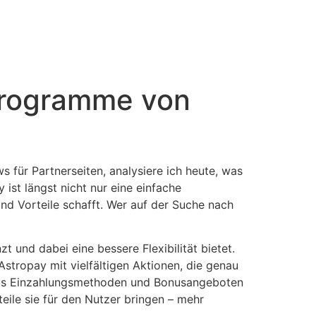
programme von
s für Partnerseiten, analysiere ich heute, was
st längst nicht nur eine einfache
nd Vorteile schafft. Wer auf der Suche nach
 und dabei eine bessere Flexibilität bietet.
Astropay mit vielfältigen Aktionen, die genau
n aus Einzahlungsmethoden und Bonusangeboten
teile sie für den Nutzer bringen – mehr