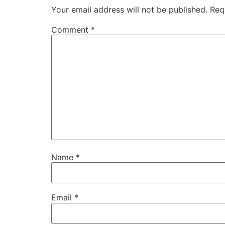
Your email address will not be published.
Req
Comment
*
Name
*
Email
*